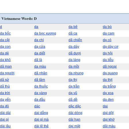
Vietnamese Words: D
d
da
da bê
da bò
da bốc
da bọc xương
dã ca
da cam
da cật
da chì
dã chiến
dạ cỏ
dạ con
dạ cửa
da dày
dạ dày cơ
da dẻ
da diết
dã dượi
dạ hội
da khô
dã lả
da láng
da liễu
dã man
da màu
da mồi
dã ngoại
da người
dã nhân
da nhung
dạ quang
dã sử
dã tâm
dạ thị
da thịt
dã thú
da thuộc
dạ trần
da trắng
da trời
da vàng
dạ vũ
dạ xoa
dạ yến
da đầu
dã đề
da đen
da đỏ
dác
dặc dặc
dai
dài dài
dai dẳng
dài dòng
dại dột
dại gì
dại gì mà
dài hạn
dại khờ
dài lâu
dài lê thê
dại mặt
dãi màu