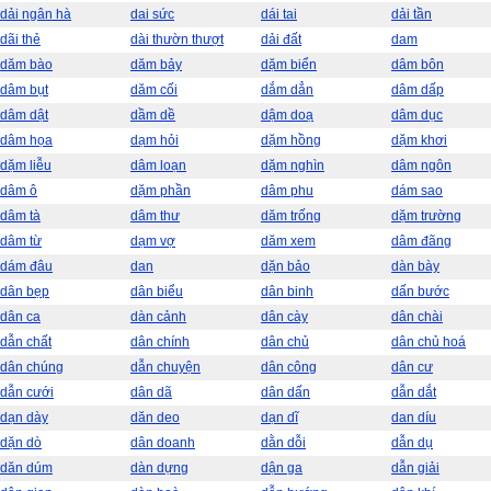
dải ngân hà
dai sức
dái tai
dải tần
dãi thẻ
dài thườn thượt
dải đất
dam
dăm bào
dăm bảy
dặm biển
dâm bôn
dâm bụt
dăm cối
dắm dẳn
dâm dấp
dâm dật
dầm dề
dậm doạ
dâm dục
dâm họa
dạm hỏi
dặm hồng
dặm khơi
dặm liễu
dâm loạn
dặm nghìn
dâm ngôn
dâm ô
dặm phần
dâm phu
dám sao
dâm tà
dâm thư
dăm trống
dặm trường
dâm từ
dạm vợ
dăm xem
dâm đãng
dám đâu
dan
dặn bảo
dàn bày
dân bẹp
dân biểu
dân binh
dấn bước
dân ca
dàn cảnh
dân cày
dân chài
dẫn chất
dân chính
dân chủ
dân chủ hoá
dân chúng
dẫn chuyện
dân công
dân cư
dẫn cưới
dân dã
dân dấn
dẫn dắt
dạn dày
dăn deo
dạn dĩ
dan díu
dặn dò
dân doanh
dằn dỗi
dẫn dụ
dăn dúm
dàn dựng
dận ga
dẫn giải