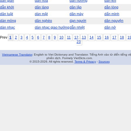
dân gian
dàn hoà
dẫn hướng
dân khí
dẫn khởi
dân làng
dân lập
dằn lòng
dân luật
dàn mặt
dăn mày
dấn mình
dàn mỏng
dân nghèo
dạn người
dân nguyện
dàn nhạc
dàn nhạc giao hưởng
dẫn nhiệt
dãn nở
Prev
1
2
3
4
5
6
7
8
9
10
11
12
13
14
15
16
17
18
1
23
Vietnamese Translator
. English to Viet Dictionary and Translator. Tiếng Anh vào từ điển tiếng vi
phiên dịch. Formely VietDicts.com.
© 2015-2026. All rights reserved.
Terms & Privacy
-
Sources