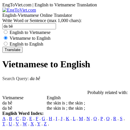
EngToViet.com | English to Vietnamese Translation
English-Vietnamese Online Translator
Write Word or Sentence (max 1,000 chars):
English to Vietnamese
Vietnamese to English
English to English
Vietnamese to English
Search Query:
da bê
Probably related with:
Vietnamese
English
da bê
the skin is ; the skin ;
da bê
the skin is ; the skin ;
English Word Index:
A
.
B
.
C
.
D
.
E
.
F
.
G
.
H
.
I
.
J
.
K
.
L
.
M
.
N
.
O
.
P
.
Q
.
R
.
S
.
T
.
U
.
V
.
W
.
X
.
Y
.
Z
.