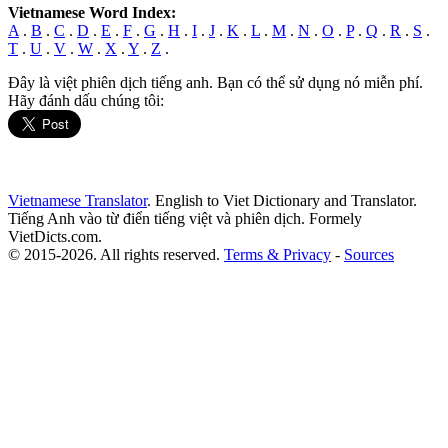
Vietnamese Word Index:
A
.
B
.
C
.
D
.
E
.
F
.
G
.
H
.
I
.
J
.
K
.
L
.
M
.
N
.
O
.
P
.
Q
.
R
.
S
.
T
.
U
.
V
.
W
.
X
.
Y
.
Z
.
Đây là việt phiên dịch tiếng anh. Bạn có thể sử dụng nó miễn phí.
Hãy đánh dấu chúng tôi:
Vietnamese Translator
. English to Viet Dictionary and Translator.
Tiếng Anh vào từ điển tiếng việt và phiên dịch. Formely
VietDicts.com.
© 2015-2026. All rights reserved.
Terms & Privacy
-
Sources