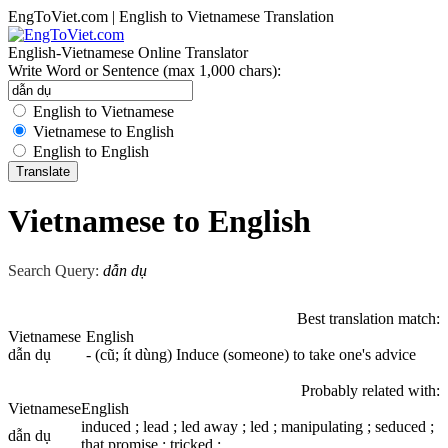
EngToViet.com | English to Vietnamese Translation
English-Vietnamese Online Translator
Write Word or Sentence (max 1,000 chars):
English to Vietnamese
Vietnamese to English
English to English
Vietnamese to English
Search Query:
dẫn dụ
Best translation match:
Vietnamese
English
dẫn dụ
- (cũ; ít dùng) Induce (someone) to take one's advice
Probably related with:
Vietnamese
English
induced ; lead ; led away ; led ; manipulating ; seduced ;
dẫn dụ
that promise ; tricked ;