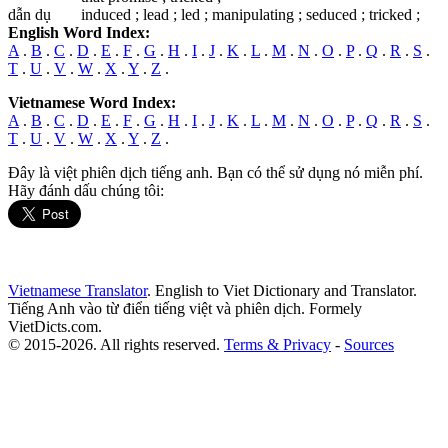
dẫn dụ
induced ; lead ; led ; manipulating ; seduced ; tricked ;
English Word Index:
A
.
B
.
C
.
D
.
E
.
F
.
G
.
H
.
I
.
J
.
K
.
L
.
M
.
N
.
O
.
P
.
Q
.
R
.
S
.
T
.
U
.
V
.
W
.
X
.
Y
.
Z
.
Vietnamese Word Index:
A
.
B
.
C
.
D
.
E
.
F
.
G
.
H
.
I
.
J
.
K
.
L
.
M
.
N
.
O
.
P
.
Q
.
R
.
S
.
T
.
U
.
V
.
W
.
X
.
Y
.
Z
.
Đây là việt phiên dịch tiếng anh. Bạn có thể sử dụng nó miễn phí.
Hãy đánh dấu chúng tôi:
Vietnamese Translator
. English to Viet Dictionary and Translator.
Tiếng Anh vào từ điển tiếng việt và phiên dịch. Formely
VietDicts.com.
© 2015-2026. All rights reserved.
Terms & Privacy
-
Sources