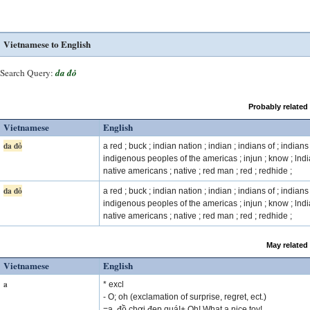
Vietnamese to English
Search Query:
da đỏ
Probably related
Vietnamese
English
da đỏ
a red ; buck ; indian nation ; indian ; indians of ; indians 
indigenous peoples of the americas ; injun ; know ; lndi
native americans ; native ; red man ; red ; redhide ;
da đỏ
a red ; buck ; indian nation ; indian ; indians of ; indians 
indigenous peoples of the americas ; injun ; know ; lndi
native americans ; native ; red man ; red ; redhide ;
May related
Vietnamese
English
a
* excl
- O; oh (exclamation of surprise, regret, ect.)
=a, đồ chơi đẹp quá!+ Oh! What a nice toy!