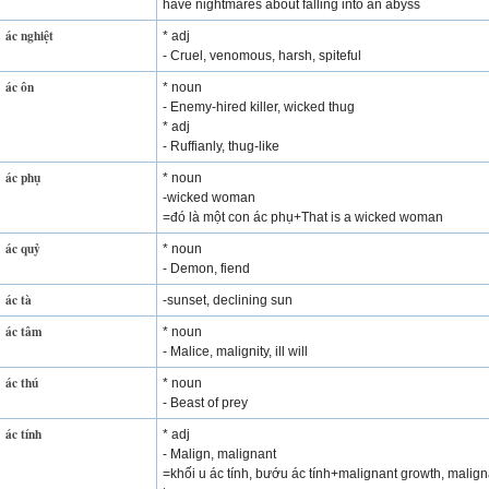
have nightmares about falling into an abyss
ác nghiệt
* adj
- Cruel, venomous, harsh, spiteful
ác ôn
* noun
- Enemy-hired killer, wicked thug
* adj
- Ruffianly, thug-like
ác phụ
* noun
-wicked woman
=đó là một con ác phụ+That is a wicked woman
ác quỷ
* noun
- Demon, fiend
ác tà
-sunset, declining sun
ác tâm
* noun
- Malice, malignity, ill will
ác thú
* noun
- Beast of prey
ác tính
* adj
- Malign, malignant
=khối u ác tính, bướu ác tính+malignant growth, malign