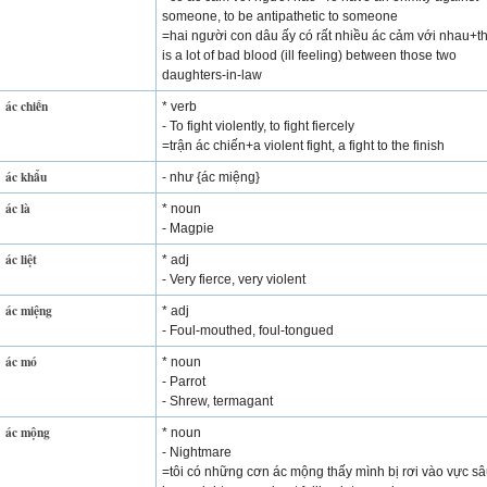
someone, to be antipathetic to someone
=hai người con dâu ấy có rất nhiều ác cảm với nhau+t
is a lot of bad blood (ill feeling) between those two
daughters-in-law
ác chiến
* verb
- To fight violently, to fight fiercely
=trận ác chiến+a violent fight, a fight to the finish
ác khẩu
- như {ác miệng}
ác là
* noun
- Magpie
ác liệt
* adj
- Very fierce, very violent
ác miệng
* adj
- Foul-mouthed, foul-tongued
ác mó
* noun
- Parrot
- Shrew, termagant
ác mộng
* noun
- Nightmare
=tôi có những cơn ác mộng thấy mình bị rơi vào vực sâ