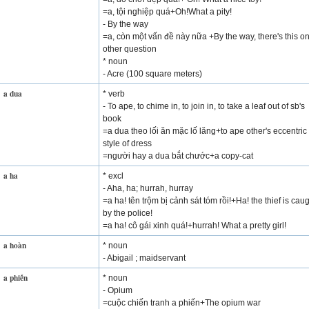
=a, tội nghiệp quá+Oh!What a pity!
- By the way
=a, còn một vấn đề này nữa +By the way, there's this o
other question
* noun
- Acre (100 square meters)
a dua
* verb
- To ape, to chime in, to join in, to take a leaf out of sb's
book
=a dua theo lối ăn mặc lố lăng+to ape other's eccentric
style of dress
=người hay a dua bắt chước+a copy-cat
a ha
* excl
- Aha, ha; hurrah, hurray
=a ha! tên trộm bị cảnh sát tóm rồi!+Ha! the thief is cau
by the police!
=a ha! cô gái xinh quá!+hurrah! What a pretty girl!
a hoàn
* noun
- Abigail ; maidservant
a phiến
* noun
- Opium
=cuộc chiến tranh a phiến+The opium war