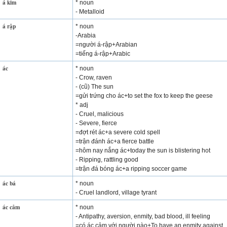
á kim
* noun
- Metalloid
á rập
* noun
-Arabia
=người á-rập+Arabian
=tiếng á-rập+Arabic
ác
* noun
- Crow, raven
- (cũ) The sun
=gửi trứng cho ác+to set the fox to keep the geese
* adj
- Cruel, malicious
- Severe, fierce
=đợt rét ác+a severe cold spell
=trận đánh ác+a fierce battle
=hôm nay nắng ác+today the sun is blistering hot
- Ripping, rattling good
=trận đá bóng ác+a ripping soccer game
ác bá
* noun
- Cruel landlord, village tyrant
ác cảm
* noun
- Antipathy, aversion, enmity, bad blood, ill feeling
=có ác cảm với người nào+To have an enmity against