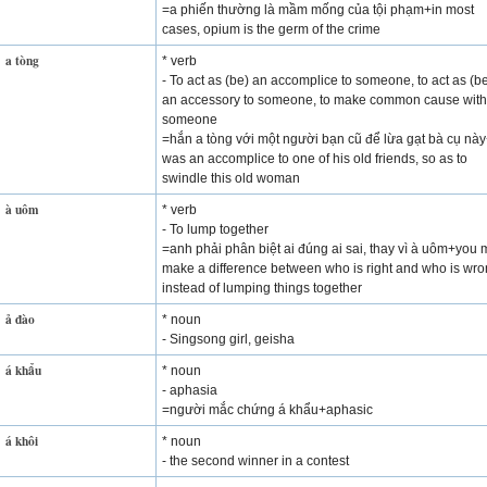
=a phiến thường là mầm mống của tội phạm+in most
cases, opium is the germ of the crime
a tòng
* verb
- To act as (be) an accomplice to someone, to act as (b
an accessory to someone, to make common cause with
someone
=hắn a tòng với một người bạn cũ để lừa gạt bà cụ nà
was an accomplice to one of his old friends, so as to
swindle this old woman
à uôm
* verb
- To lump together
=anh phải phân biệt ai đúng ai sai, thay vì à uôm+you 
make a difference between who is right and who is wro
instead of lumping things together
ả đào
* noun
- Singsong girl, geisha
á khẩu
* noun
- aphasia
=người mắc chứng á khẩu+aphasic
á khôi
* noun
- the second winner in a contest