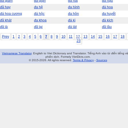
đá giăm
đã giận
đá hất
đá hậu
đã hay
đa hệ
đa hình
đá hoa
đá hoa cương
đá hộc
đa hôn
đa huyết
đã khát
đa khoa
đá kì
đả kích
đã là
đã lại
đá lát
đã lâu
Prev
1
2
3
4
5
6
7
8
9
10
11
12
13
14
15
16
17
18
23
Vietnamese Translator
. English to Viet Dictionary and Translator. Tiếng Anh vào từ điển tiếng vi
phiên dịch. Formely VietDicts.com.
© 2015-2026. All rights reserved.
Terms & Privacy
-
Sources