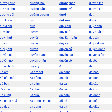
dưỡng sức
dưỡng thai
dưỡng thân
dương thế
dương tính
dưỡng trấp
dương vật
dương xỉ
dương đài
dưỡng đường
dượt
dụt
dứt khoát
dứt lời
dứt sữa
dứt tình
dứt điểm
duy
duy cảm
duy danh
duy linh
duy lý
duy ngã
duy nhất
duy nhứt
duy tâm
duy tâm luận
duy tân
duy trì
duy tu
duy vật
duy vật luận
duy ý chí
duyên
duyên cố
duyên dáng
duyên do
duyên giang
duyên hài
duyên kiếp
duyên nợ
duyên phận
duyên số
duyệt
duyệt binh
duyệt y
đ
đa
đa âm
đa âm tiết
đá bảng
đa bào
đã bảo mà
đa bệnh
đa bội
đá bóng
đá bọt
đa cảm
đa canh
đá cầu
đá chảy
đa chiều
đá cối
đa cực
đa cùng
đá cuội
đa dâm
đa dạng
đa dạng hoá
đa dạng sinh học
đã dễ
đa diện
đa dục
đa dụng
đá gà
đa giác