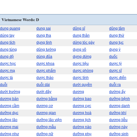
Vietnamese Words: D
dung quang
dung sai
dũng sĩ
dũng tâm
dúng tay
dung tha
dung thân
dung thứ
dung tích
dụng tình
dửng tóc gáy
dung tục
dung túng
dũng tướng
dụng võ
dụng ý
dung độ
dúng đũa
dựng đứng
duốc
dược học
dược khoa
dược liệu
dược lý
dược mạ
dược phẩm
dược phòng
dược sĩ
dược tá
dược thảo
dược tính
dược điển
duỗi
duỗi dài
dưới quyền
duỗi ra
dưới trướng
dưới đây
dương
dường ấy
dương bản
dường bằng
dường bao
dưỡng bệnh
dương cầm
dương cơ
dương cực
dương danh
dưỡng dục
dương gian
dương hoà
dưỡng khí
dưỡng lão
dưỡng lão viện
dương lịch
dương liễu
dương mai
dưỡng mẫu
dường nào
dường này
dường như
dưỡng nữ
dưỡng phụ
dưỡng sinh