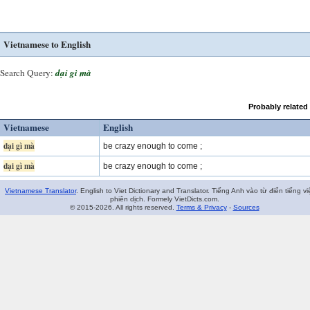
Vietnamese to English
Search Query:
dại gì mà
Probably related
Vietnamese
English
dại gì mà
be crazy enough to come ;
dại gì mà
be crazy enough to come ;
Vietnamese Translator
. English to Viet Dictionary and Translator. Tiếng Anh vào từ điển tiếng vi
phiên dịch. Formely VietDicts.com.
© 2015-2026. All rights reserved.
Terms & Privacy
-
Sources