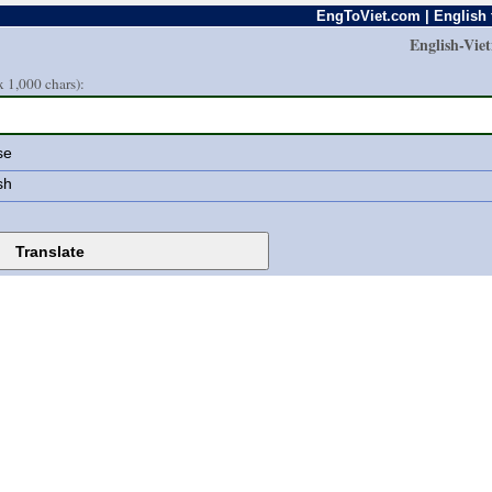
EngToViet.com | English 
English-Vie
 1,000 chars):
se
sh