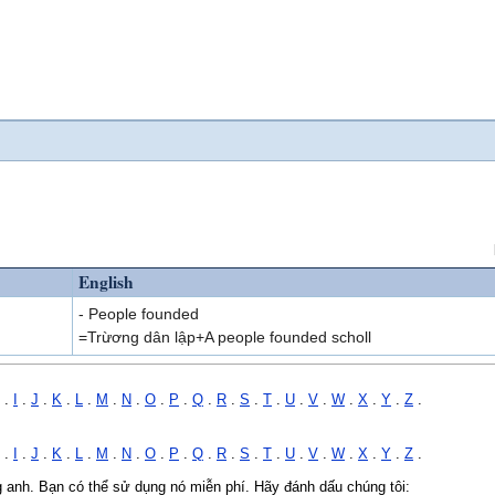
English
- People founded
=Trừơng dân lập+A people founded scholl
.
I
.
J
.
K
.
L
.
M
.
N
.
O
.
P
.
Q
.
R
.
S
.
T
.
U
.
V
.
W
.
X
.
Y
.
Z
.
.
I
.
J
.
K
.
L
.
M
.
N
.
O
.
P
.
Q
.
R
.
S
.
T
.
U
.
V
.
W
.
X
.
Y
.
Z
.
ng anh. Bạn có thể sử dụng nó miễn phí. Hãy đánh dấu chúng tôi: