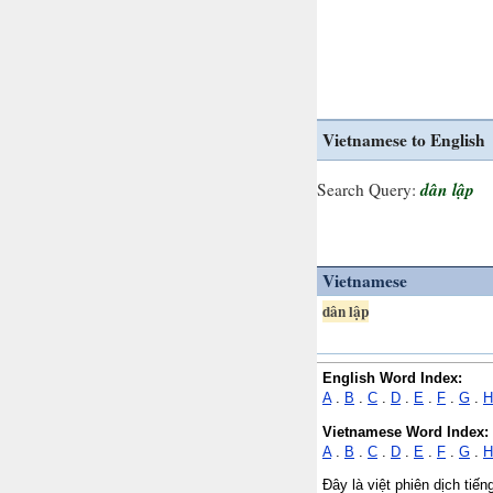
Vietnamese to English
dân lập
Search Query:
Vietnamese
dân lập
English Word Index:
A
.
B
.
C
.
D
.
E
.
F
.
G
.
H
Vietnamese Word Index:
A
.
B
.
C
.
D
.
E
.
F
.
G
.
H
Đây là việt phiên dịch tiế