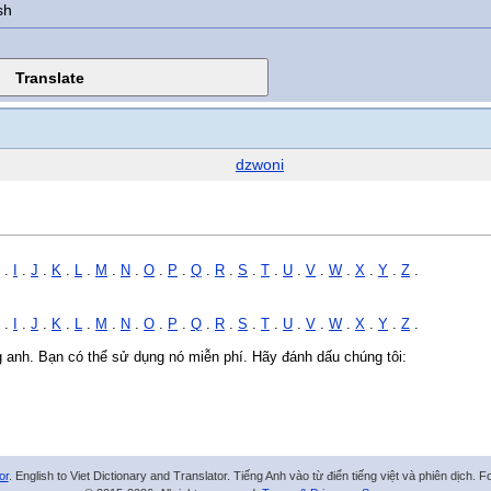
sh
dzwoni
.
I
.
J
.
K
.
L
.
M
.
N
.
O
.
P
.
Q
.
R
.
S
.
T
.
U
.
V
.
W
.
X
.
Y
.
Z
.
.
I
.
J
.
K
.
L
.
M
.
N
.
O
.
P
.
Q
.
R
.
S
.
T
.
U
.
V
.
W
.
X
.
Y
.
Z
.
ng anh. Bạn có thể sử dụng nó miễn phí. Hãy đánh dấu chúng tôi:
or
. English to Viet Dictionary and Translator. Tiếng Anh vào từ điển tiếng việt và phiên dịch. 