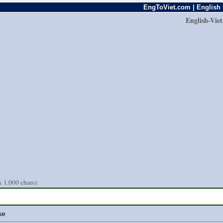
EngToViet.com | English 
English-Vie
 1,000 chars):
se