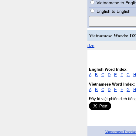
Vietnamese to Engli
English to English
Vietnamese Words: DZ
dze
English Word Index:
A
.
B
.
C
.
D
.
E
.
F
.
G
.
H
Vietnamese Word Index:
A
.
B
.
C
.
D
.
E
.
F
.
G
.
H
Đây là việt phiên dịch tiế
Vietnamese Translat