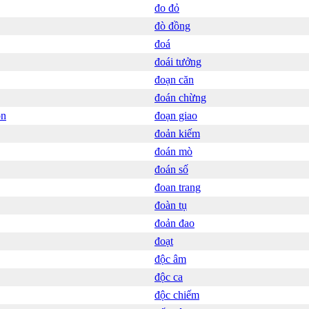
đo đỏ
đò đồng
đoá
đoái tưởng
đoạn căn
đoán chừng
on
đoạn giao
đoản kiếm
đoán mò
đoán số
đoan trang
đoàn tụ
đoản đao
đoạt
độc âm
độc ca
độc chiếm