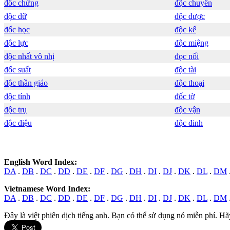
đốc chứng
độc chuyên
độc dữ
độc dược
đốc học
độc kế
độc lực
độc miệng
độc nhất vô nhị
đọc nối
đốc suất
độc tài
độc thần giáo
độc thoại
độc tính
đốc tờ
độc trụ
độc vận
độc điệu
độc đinh
English Word Index:
DA
.
DB
.
DC
.
DD
.
DE
.
DF
.
DG
.
DH
.
DI
.
DJ
.
DK
.
DL
.
DM
Vietnamese Word Index:
DA
.
DB
.
DC
.
DD
.
DE
.
DF
.
DG
.
DH
.
DI
.
DJ
.
DK
.
DL
.
DM
Đây là việt phiên dịch tiếng anh. Bạn có thể sử dụng nó miễn phí. Hã