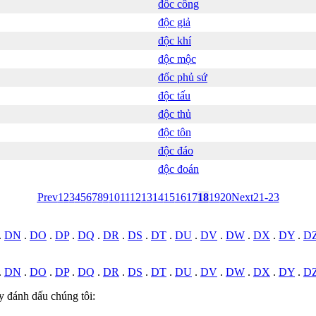
đốc công
độc giả
độc khí
độc mộc
đốc phủ sứ
độc tấu
độc thủ
độc tôn
độc đáo
độc đoán
Prev
1
2
3
4
5
6
7
8
9
10
11
12
13
14
15
16
17
18
19
20
Next
21-23
.
DN
.
DO
.
DP
.
DQ
.
DR
.
DS
.
DT
.
DU
.
DV
.
DW
.
DX
.
DY
.
D
.
DN
.
DO
.
DP
.
DQ
.
DR
.
DS
.
DT
.
DU
.
DV
.
DW
.
DX
.
DY
.
D
y đánh dấu chúng tôi: