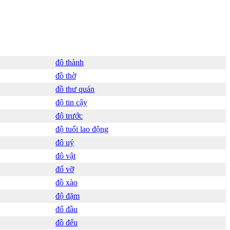
đô thành
đồ thờ
đồ thư quán
độ tin cậy
độ trước
độ tuổi lao động
đô uý
đô vật
đổ vỡ
đồ xào
độ đặm
đổ đầu
đồ đểu