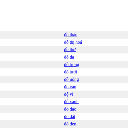
đồ thán
đô thị hoá
đồ thư
đỏ tía
đỗ trọng
đỏ tươi
đồ uống
đo ván
độ vĩ
đỗ xanh
đo đạc
đo đất
đỏ đen