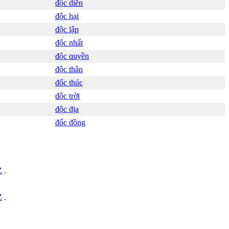
độc diễn
độc hại
độc lập
độc nhất
độc quyền
độc thân
đốc thúc
độc trời
độc địa
đốc đồng
Z
.
Z
.