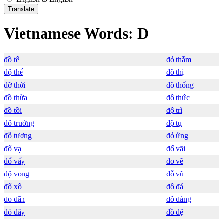
Vietnamese Words: D
đồ tể
đỏ thắm
độ thế
đô thị
đỡ thời
đô thống
đồ thừa
đồ thức
đồ tồi
độ trì
đô trưởng
độ tụ
đỗ tương
đỏ ửng
đổ vạ
đổ vãi
đổ vấy
đo vẽ
độ vong
đỗ vũ
đổ xô
đồ đá
đo đắn
đồ đảng
đó đây
đồ đệ