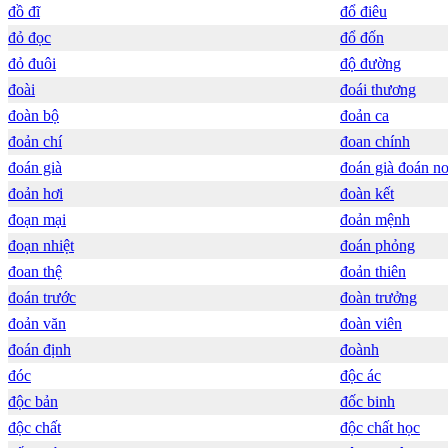
đồ đĩ
đổ điêu
đỏ đọc
đổ đốn
đỏ đuôi
độ đường
đoài
đoái thương
đoàn bộ
đoản ca
đoản chí
đoan chính
đoán già
đoán già đoán n
đoản hơi
đoàn kết
đoạn mại
đoản mệnh
đoạn nhiệt
đoán phỏng
đoan thệ
đoản thiên
đoán trước
đoàn trưởng
đoản văn
đoàn viên
đoán định
đoành
đóc
độc ác
độc bản
đốc binh
độc chất
độc chất học