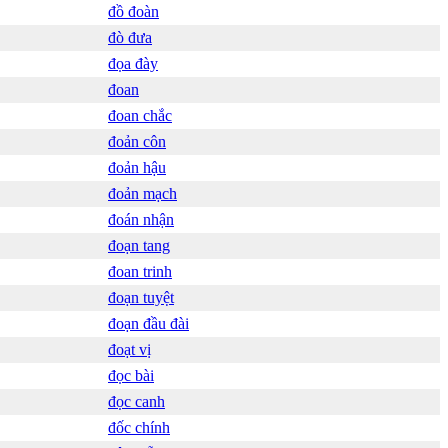
đồ đoàn
đò đưa
đọa đày
đoan
đoan chắc
đoản côn
đoản hậu
đoản mạch
đoán nhận
đoạn tang
đoan trinh
đoạn tuyệt
đoạn đầu đài
đoạt vị
đọc bài
đọc canh
đốc chính