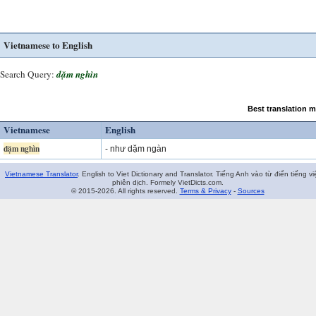
Vietnamese to English
Search Query:
dặm nghìn
Best translation 
Vietnamese
English
dặm nghìn
- như dặm ngàn
Vietnamese Translator
. English to Viet Dictionary and Translator. Tiếng Anh vào từ điển tiếng vi
phiên dịch. Formely VietDicts.com.
© 2015-2026. All rights reserved.
Terms & Privacy
-
Sources