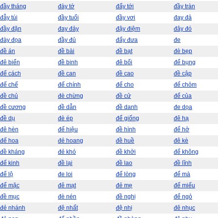
đầy tháng
đày tớ
đẩy tới
đầy tràn
đẫy túi
đầy tuổi
đầy vơi
đay đả
đầy đặn
đay đảy
đậy điệm
đây đó
đày đọa
đầy đủ
đẩy đưa
đe
đề án
đề bài
đề bạt
đè bẹp
đê biển
đề binh
đê bối
để bụng
để cách
đề can
đề cao
đề cập
để chế
đế chính
để cho
để chỏm
đề chủ
đè chừng
đề cử
để của
đề cương
đề dẫn
đề danh
đe dọa
đề dụ
đè ép
để giống
đê hạ
đê hèn
đế hiệu
đề hình
để hở
đế hoa
đẻ hoang
đề huề
đê kè
đề kháng
đẻ khó
đề khởi
để không
đế kinh
đề lại
đề lao
đề lĩnh
để lộ
đe loi
để lòng
để mà
để mặc
đê mạt
đẻ mẹ
đế miếu
đề mục
đè nén
đề nghị
để ngỏ
đẻ nhánh
đệ nhất
đệ nhị
đê nhục