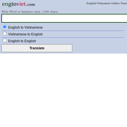
English-Vietnamese Online Trans
Write Word or Sentence (max 1,000 chars):
English to Vietnamese
Vietnamese to English
English to English