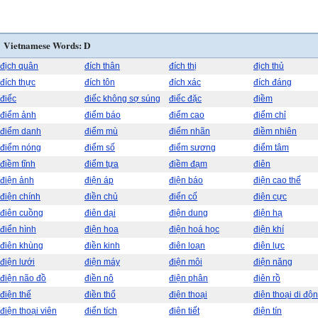
Vietnamese Words: D
địch quân
đích thân
đích thị
địch thủ
đích thực
đích tôn
đích xác
đích đáng
điếc
điếc không sợ súng
điếc đặc
điềm
điểm ảnh
điểm báo
điểm cao
điểm chỉ
điểm danh
điểm mù
điểm nhãn
điềm nhiên
điểm nóng
điểm số
điểm sương
điểm tâm
điềm tĩnh
điểm tựa
điềm đạm
điên
điện ảnh
điện áp
điện báo
điện cao thế
điện chính
điền chủ
điển cố
điện cực
điên cuồng
điên dại
điện dung
điện hạ
điển hình
điện hoa
điện hoá học
điện khí
điên khùng
điền kinh
điên loạn
điện lực
điện lưới
điện máy
điện môi
điện năng
điện não đồ
điền nô
điện phân
điên rồ
điện thế
điền thổ
điện thoại
điện thoại di độ
điện thoại viên
điển tích
điên tiết
điện tín