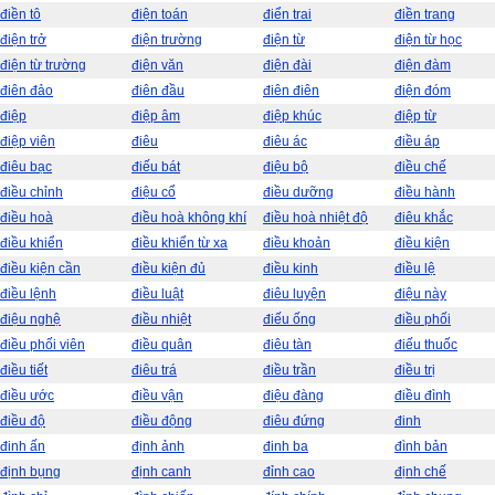
điền tô
điện toán
điển trai
điền trang
điện trở
điện trường
điện từ
điện từ học
điện từ trường
điện văn
điện đài
điện đàm
điên đảo
điên đầu
điên điên
điện đóm
điệp
điệp âm
điệp khúc
điệp từ
điệp viên
điêu
điêu ác
điều áp
điêu bạc
điếu bát
điệu bộ
điều chế
điều chỉnh
điệu cổ
điều dưỡng
điều hành
điều hoà
điều hoà không khí
điều hoà nhiệt độ
điêu khắc
điều khiển
điều khiển từ xa
điều khoản
điều kiện
điều kiện cần
điều kiện đủ
điều kinh
điều lệ
điều lệnh
điều luật
điêu luyện
điệu này
điệu nghệ
điều nhiệt
điếu ống
điều phối
điều phối viên
điều quân
điêu tàn
điếu thuốc
điều tiết
điêu trá
điều trần
điều trị
điều ước
điều vận
điệu đàng
điều đình
điều độ
điều động
điêu đứng
đinh
đinh ấn
định ảnh
đinh ba
đình bản
định bụng
định canh
đỉnh cao
định chế