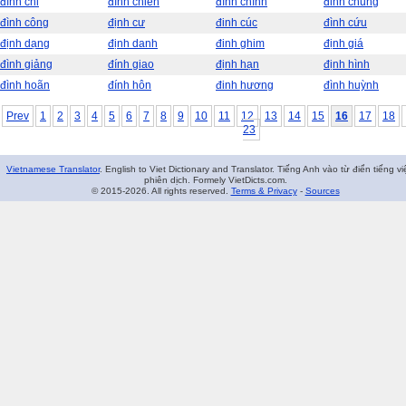
đình chỉ
đình chiến
đính chính
đỉnh chung
đình công
định cư
đinh cúc
đình cứu
định dạng
định danh
đinh ghim
định giá
đình giảng
đính giao
định hạn
định hình
đình hoãn
đính hôn
đinh hương
đình huỳnh
Prev
1
2
3
4
5
6
7
8
9
10
11
12
13
14
15
16
17
18
23
Vietnamese Translator
. English to Viet Dictionary and Translator. Tiếng Anh vào từ điển tiếng vi
phiên dịch. Formely VietDicts.com.
© 2015-2026. All rights reserved.
Terms & Privacy
-
Sources