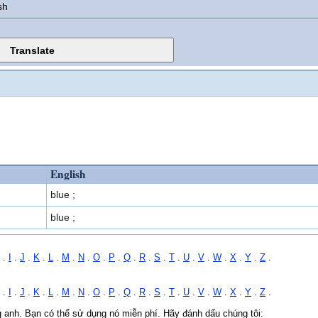
sh
English
blue ;
blue ;
.
I
.
J
.
K
.
L
.
M
.
N
.
O
.
P
.
Q
.
R
.
S
.
T
.
U
.
V
.
W
.
X
.
Y
.
Z
.
.
I
.
J
.
K
.
L
.
M
.
N
.
O
.
P
.
Q
.
R
.
S
.
T
.
U
.
V
.
W
.
X
.
Y
.
Z
.
ng anh. Bạn có thể sử dụng nó miễn phí. Hãy đánh dấu chúng tôi: