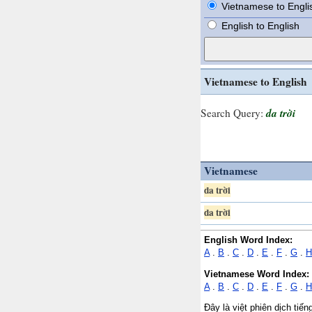
Vietnamese to Engli
English to English
Vietnamese to English
da trời
Search Query:
Vietnamese
da trời
da trời
English Word Index:
A
.
B
.
C
.
D
.
E
.
F
.
G
.
H
Vietnamese Word Index:
A
.
B
.
C
.
D
.
E
.
F
.
G
.
H
Đây là việt phiên dịch tiế