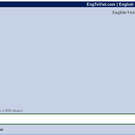
EngToViet.com | English 
English-Vie
 1,000 chars):
se