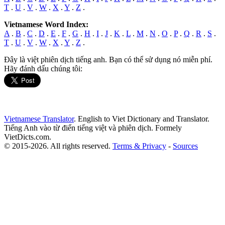
T
.
U
.
V
.
W
.
X
.
Y
.
Z
.
Vietnamese Word Index:
A
.
B
.
C
.
D
.
E
.
F
.
G
.
H
.
I
.
J
.
K
.
L
.
M
.
N
.
O
.
P
.
Q
.
R
.
S
.
T
.
U
.
V
.
W
.
X
.
Y
.
Z
.
Đây là việt phiên dịch tiếng anh. Bạn có thể sử dụng nó miễn phí.
Hãy đánh dấu chúng tôi:
Vietnamese Translator
. English to Viet Dictionary and Translator.
Tiếng Anh vào từ điển tiếng việt và phiên dịch. Formely
VietDicts.com.
© 2015-2026. All rights reserved.
Terms & Privacy
-
Sources