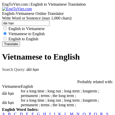
EngToViet.com | English to Vietnamese Translation
English-Vietnamese Online Translator
Write Word or Sentence (max 1,000 chars):
English to Vietnamese
Vietnamese to English
English to English
Vietnamese to English
Search Query:
dài hạn
Probably related with:
Vietnamese
English
for a long time ; long run ; long term ; longterm ;
dài hạn
permanent ; terms ; the long term ;
for a long time ; long run ; long term ; longterm ;
dài hạn
permanent ; terms ; the long term ;
English Word Index:
A
.
B
.
C
.
D
.
E
.
F
.
G
.
H
.
I
.
J
.
K
.
L
.
M
.
N
.
O
.
P
.
Q
.
R
.
S
.