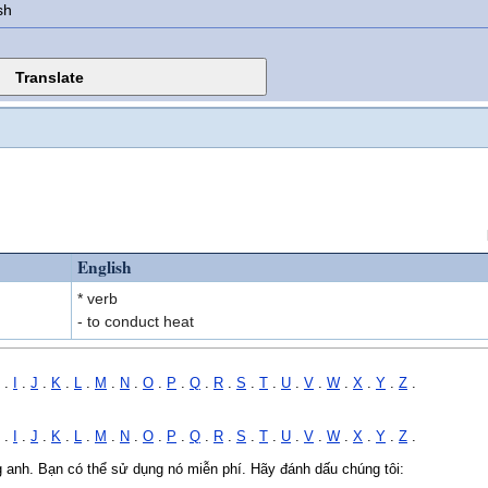
sh
English
* verb
- to conduct heat
.
I
.
J
.
K
.
L
.
M
.
N
.
O
.
P
.
Q
.
R
.
S
.
T
.
U
.
V
.
W
.
X
.
Y
.
Z
.
.
I
.
J
.
K
.
L
.
M
.
N
.
O
.
P
.
Q
.
R
.
S
.
T
.
U
.
V
.
W
.
X
.
Y
.
Z
.
ng anh. Bạn có thể sử dụng nó miễn phí. Hãy đánh dấu chúng tôi: