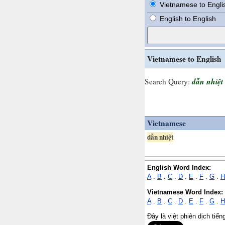
Vietnamese to Engli
English to English
Vietnamese to English
dẫn nhiệt
Search Query:
Vietnamese
dẫn nhiệt
English Word Index:
A
.
B
.
C
.
D
.
E
.
F
.
G
.
H
Vietnamese Word Index:
A
.
B
.
C
.
D
.
E
.
F
.
G
.
H
Đây là việt phiên dịch tiế