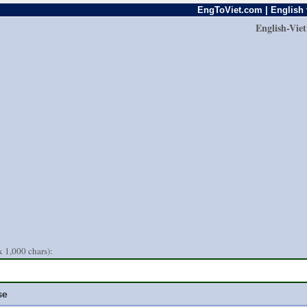
EngToViet.com | English 
English-Vie
 1,000 chars):
se