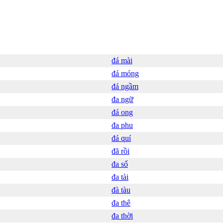
đá mài
đá móng
đá ngầm
đa ngữ
đá ong
đa phu
đá quí
đã rồi
đa số
đa tài
đà tàu
đa thê
đa thời