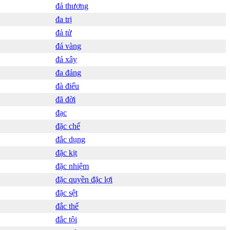
đả thương
đa trị
đả tử
đá vàng
đá xây
đa đảng
đà điểu
đã đời
đạc
đặc chế
đắc dụng
đặc kịt
đặc nhiệm
đặc quyền đặc lợi
đặc sệt
đắc thế
đắc tội