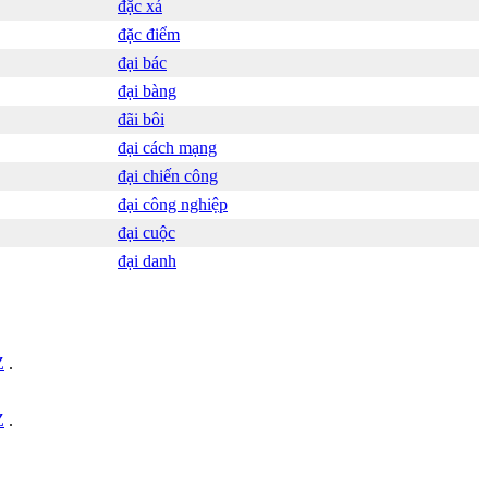
đặc xá
đặc điểm
đại bác
đại bàng
đãi bôi
đại cách mạng
đại chiến công
đại công nghiệp
đại cuộc
đại danh
Z
.
Z
.