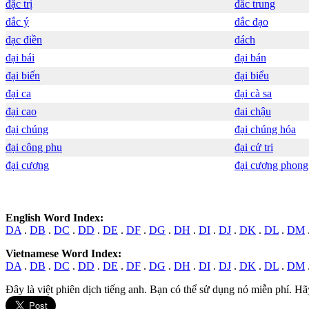
đặc trị
đắc trung
đắc ý
đắc đạo
đạc điền
đách
đại bái
đại bán
đại biến
đại biểu
đại ca
đại cà sa
đại cao
đai chậu
đại chúng
đại chúng hóa
đại công phu
đại cử tri
đại cương
đại cương phong
English Word Index:
DA
.
DB
.
DC
.
DD
.
DE
.
DF
.
DG
.
DH
.
DI
.
DJ
.
DK
.
DL
.
DM
Vietnamese Word Index:
DA
.
DB
.
DC
.
DD
.
DE
.
DF
.
DG
.
DH
.
DI
.
DJ
.
DK
.
DL
.
DM
Đây là việt phiên dịch tiếng anh. Bạn có thể sử dụng nó miễn phí. Hã