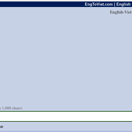
EngToViet.com | English 
English-Vie
 1,000 chars):
se