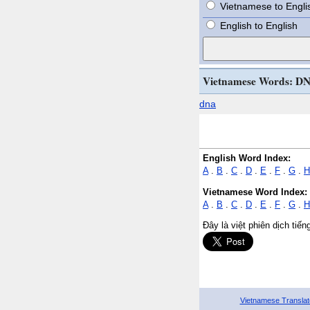
Vietnamese to Engli
English to English
Vietnamese Words: D
dna
English Word Index:
A
.
B
.
C
.
D
.
E
.
F
.
G
.
H
Vietnamese Word Index:
A
.
B
.
C
.
D
.
E
.
F
.
G
.
H
Đây là việt phiên dịch tiế
Vietnamese Translat