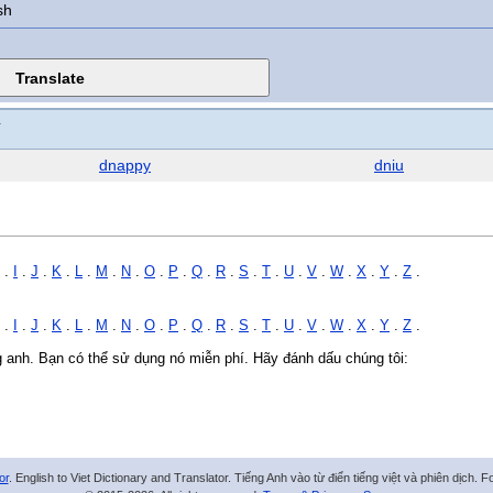
sh
N
dnappy
dniu
.
I
.
J
.
K
.
L
.
M
.
N
.
O
.
P
.
Q
.
R
.
S
.
T
.
U
.
V
.
W
.
X
.
Y
.
Z
.
.
I
.
J
.
K
.
L
.
M
.
N
.
O
.
P
.
Q
.
R
.
S
.
T
.
U
.
V
.
W
.
X
.
Y
.
Z
.
ng anh. Bạn có thể sử dụng nó miễn phí. Hãy đánh dấu chúng tôi:
or
. English to Viet Dictionary and Translator. Tiếng Anh vào từ điển tiếng việt và phiên dịch. 