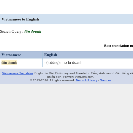
Vietnamese to English
Search Query:
dân doanh
Best translation 
Vietnamese
English
dân doanh
- (ít dùng) như tư doanh
Vietnamese Translator
. English to Viet Dictionary and Translator. Tiếng Anh vào từ điển tiếng vi
phiên dịch. Formely VietDicts.com.
© 2015-2026. All rights reserved.
Terms & Privacy
-
Sources