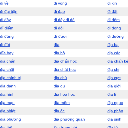
đi về
đi vòng
đi xin
đi đại tiện
đi đạo
đi đất
đi đày
đi đây đi đó
đi đêm
đĩ điếm
đi đôi
đi đong
đi đứng
đĩ đượi
đi đường
đi đứt
đìa
địa bạ
đĩa bay
địa bộ
địa các
địa chấn
địa chấn học
địa chấn k
địa chất
địa chất học
địa chi
địa chính trị
địa chủ
địa cực
địa danh
địa du
địa giới
địa hình
địa hoá học
địa lí
địa mạo
đĩa mềm
địa ngục
địa nhiệt
địa ốc
địa phận
địa phương
địa phương quân
địa sinh
địa thế
Địa trung hải
đĩa từ