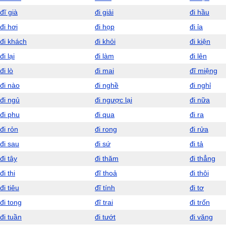
đĩ già
đi giải
đi hầu
đi hơi
đi họp
đi ỉa
đi khách
đi khỏi
đi kiện
đi lại
đi làm
đi lên
đi lò
đi mai
đĩ miệng
đi nào
đi nghề
đi nghỉ
đi ngủ
đi ngược lại
đi nữa
đi phu
đi qua
đi ra
đi rỏn
đi rong
đi rửa
đi sau
đi sứ
đi tả
đi tây
đi thăm
đi thẳng
đi thi
đĩ thoả
đi thôi
đi tiêu
đĩ tính
đi tơ
đi tong
đĩ trai
đi trốn
đi tuần
đi tướt
đi văng