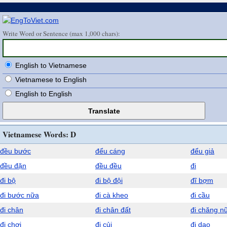
Write Word or Sentence (max 1,000 chars):
English to Vietnamese
Vietnamese to English
English to English
Vietnamese Words: D
đều bước
đểu cáng
đểu giả
đều đặn
đều đều
đi
đi bộ
đi bộ đội
đĩ bợm
đi bước nữa
đi cà kheo
đi cầu
đi chân
đi chân đất
đi chăng n
đi chơi
đi củi
đi dạo