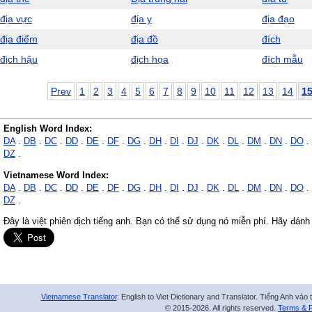
địa vực
địa y
địa đạo
địa điểm
địa đồ
đích
địch hậu
địch họa
đích mẫu
Prev
1
2
3
4
5
6
7
8
9
10
11
12
13
14
1
English Word Index:
DA
.
DB
.
DC
.
DD
.
DE
.
DF
.
DG
.
DH
.
DI
.
DJ
.
DK
.
DL
.
DM
.
DN
.
DO
.
DZ
.
Vietnamese Word Index:
DA
.
DB
.
DC
.
DD
.
DE
.
DF
.
DG
.
DH
.
DI
.
DJ
.
DK
.
DL
.
DM
.
DN
.
DO
.
DZ
.
Đây là việt phiên dịch tiếng anh. Bạn có thể sử dụng nó miễn phí. Hãy đánh
Vietnamese Translator
. English to Viet Dictionary and Translator. Tiếng Anh vào 
© 2015-2026. All rights reserved.
Terms & P