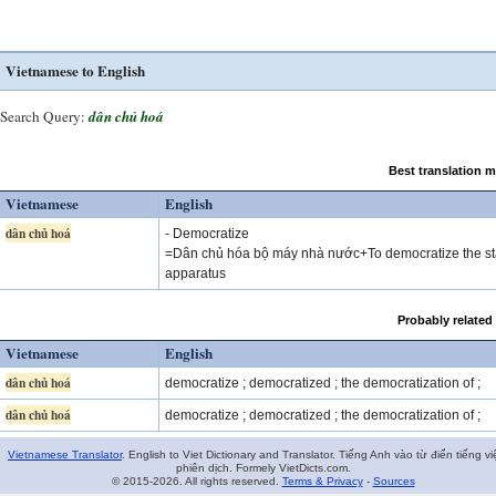
Vietnamese to English
Search Query:
dân chủ hoá
Best translation 
Vietnamese
English
dân chủ hoá
- Democratize
=Dân chủ hóa bộ máy nhà nước+To democratize the st
apparatus
Probably related
Vietnamese
English
dân chủ hoá
democratize ; democratized ; the democratization of ;
dân chủ hoá
democratize ; democratized ; the democratization of ;
Vietnamese Translator
. English to Viet Dictionary and Translator. Tiếng Anh vào từ điển tiếng vi
phiên dịch. Formely VietDicts.com.
© 2015-2026. All rights reserved.
Terms & Privacy
-
Sources