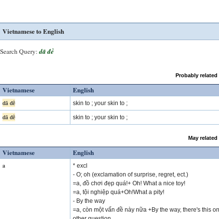
Vietnamese to English
Search Query:
dã đề
Probably related
Vietnamese
English
dã đề
skin to ; your skin to ;
dã đề
skin to ; your skin to ;
May related
Vietnamese
English
a
* excl
- O; oh (exclamation of surprise, regret, ect.)
=a, đồ chơi đẹp quá!+ Oh! What a nice toy!
=a, tội nghiệp quá+Oh!What a pity!
- By the way
=a, còn một vấn đề này nữa +By the way, there's this o
other question