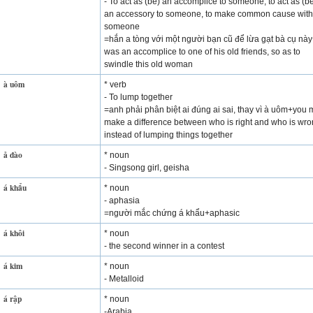
- To act as (be) an accomplice to someone, to act as (b
an accessory to someone, to make common cause with
someone
=hắn a tòng với một người bạn cũ để lừa gạt bà cụ nà
was an accomplice to one of his old friends, so as to
swindle this old woman
à uôm
* verb
- To lump together
=anh phải phân biệt ai đúng ai sai, thay vì à uôm+you 
make a difference between who is right and who is wro
instead of lumping things together
ả đào
* noun
- Singsong girl, geisha
á khẩu
* noun
- aphasia
=người mắc chứng á khẩu+aphasic
á khôi
* noun
- the second winner in a contest
á kim
* noun
- Metalloid
á rập
* noun
-Arabia