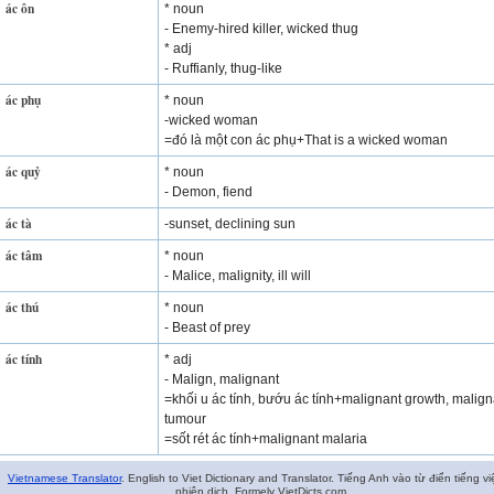
ác ôn
* noun
- Enemy-hired killer, wicked thug
* adj
- Ruffianly, thug-like
ác phụ
* noun
-wicked woman
=đó là một con ác phụ+That is a wicked woman
ác quỷ
* noun
- Demon, fiend
ác tà
-sunset, declining sun
ác tâm
* noun
- Malice, malignity, ill will
ác thú
* noun
- Beast of prey
ác tính
* adj
- Malign, malignant
=khối u ác tính, bướu ác tính+malignant growth, malign
tumour
=sốt rét ác tính+malignant malaria
Vietnamese Translator
. English to Viet Dictionary and Translator. Tiếng Anh vào từ điển tiếng vi
phiên dịch. Formely VietDicts.com.