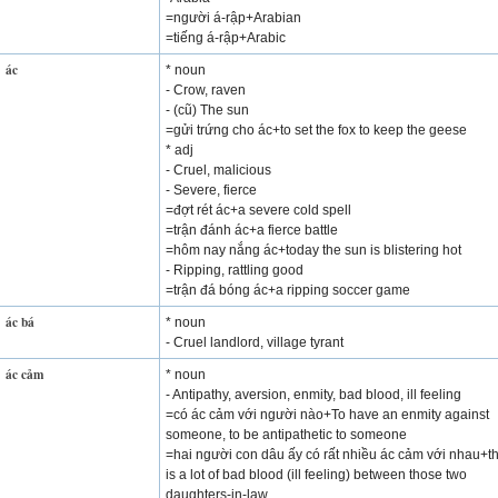
=người á-rập+Arabian
=tiếng á-rập+Arabic
ác
* noun
- Crow, raven
- (cũ) The sun
=gửi trứng cho ác+to set the fox to keep the geese
* adj
- Cruel, malicious
- Severe, fierce
=đợt rét ác+a severe cold spell
=trận đánh ác+a fierce battle
=hôm nay nắng ác+today the sun is blistering hot
- Ripping, rattling good
=trận đá bóng ác+a ripping soccer game
ác bá
* noun
- Cruel landlord, village tyrant
ác cảm
* noun
- Antipathy, aversion, enmity, bad blood, ill feeling
=có ác cảm với người nào+To have an enmity against
someone, to be antipathetic to someone
=hai người con dâu ấy có rất nhiều ác cảm với nhau+t
is a lot of bad blood (ill feeling) between those two
daughters-in-law