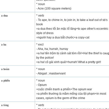
* noun
- Acre (100 square meters)
a dua
* verb
- To ape, to chime in, to join in, to take a leaf out of sb's
book
=a dua theo lối ăn mặc lố lăng+to ape other's eccentric
style of dress
=người hay a dua bắt chước+a copy-cat
a ha
* excl
- Aha, ha; hurrah, hurray
=a ha! tên trộm bị cảnh sát tóm rồi!+Ha! the thief is cau
by the police!
=a ha! cô gái xinh quá!+hurrah! What a pretty girl!
a hoàn
* noun
- Abigail ; maidservant
a phiến
* noun
- Opium
=cuộc chiến tranh a phiến+The opium war
=a phiến thường là mầm mống của tội phạm+in most
cases, opium is the germ of the crime
a tòng
* verb