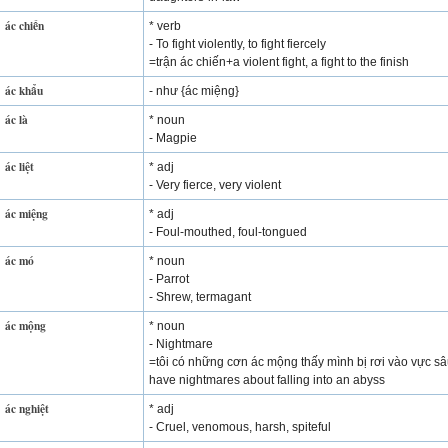
ác chiến
* verb
- To fight violently, to fight fiercely
=trận ác chiến+a violent fight, a fight to the finish
ác khẩu
- như {ác miệng}
ác là
* noun
- Magpie
ác liệt
* adj
- Very fierce, very violent
ác miệng
* adj
- Foul-mouthed, foul-tongued
ác mó
* noun
- Parrot
- Shrew, termagant
ác mộng
* noun
- Nightmare
=tôi có những cơn ác mộng thấy mình bị rơi vào vực sâ
have nightmares about falling into an abyss
ác nghiệt
* adj
- Cruel, venomous, harsh, spiteful