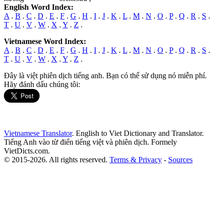
English Word Index:
A
.
B
.
C
.
D
.
E
.
F
.
G
.
H
.
I
.
J
.
K
.
L
.
M
.
N
.
O
.
P
.
Q
.
R
.
S
.
T
.
U
.
V
.
W
.
X
.
Y
.
Z
.
Vietnamese Word Index:
A
.
B
.
C
.
D
.
E
.
F
.
G
.
H
.
I
.
J
.
K
.
L
.
M
.
N
.
O
.
P
.
Q
.
R
.
S
.
T
.
U
.
V
.
W
.
X
.
Y
.
Z
.
Đây là việt phiên dịch tiếng anh. Bạn có thể sử dụng nó miễn phí.
Hãy đánh dấu chúng tôi:
Vietnamese Translator
. English to Viet Dictionary and Translator.
Tiếng Anh vào từ điển tiếng việt và phiên dịch. Formely
VietDicts.com.
© 2015-2026. All rights reserved.
Terms & Privacy
-
Sources