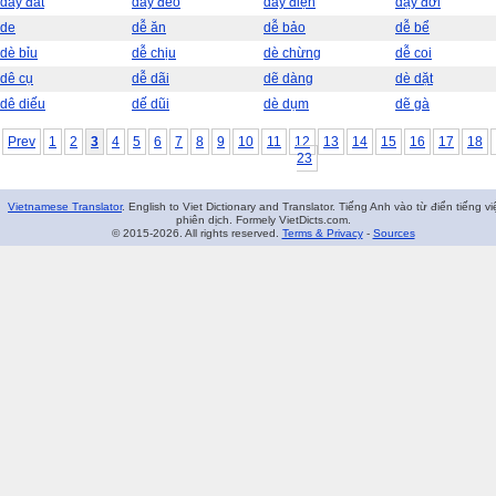
dây đất
dây đeo
dây điện
dạy đời
de
dễ ăn
dễ bảo
dễ bể
dè bỉu
dễ chịu
dè chừng
dễ coi
dê cụ
dễ dãi
dẽ dàng
dè dặt
dê diếu
dế dũi
dè dụm
dẽ gà
Prev
1
2
3
4
5
6
7
8
9
10
11
12
13
14
15
16
17
18
23
Vietnamese Translator
. English to Viet Dictionary and Translator. Tiếng Anh vào từ điển tiếng vi
phiên dịch. Formely VietDicts.com.
© 2015-2026. All rights reserved.
Terms & Privacy
-
Sources