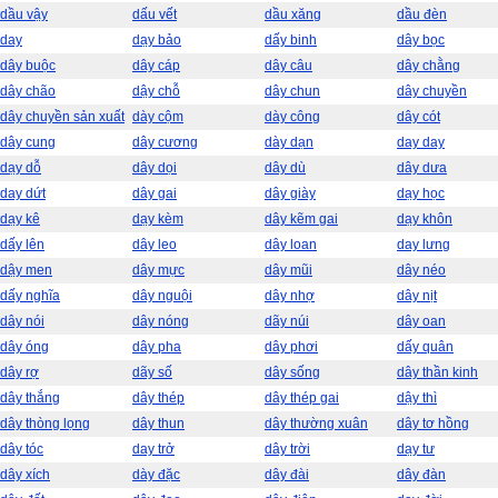
dầu vậy
dấu vết
dầu xăng
dầu đèn
day
dạy bảo
dấy binh
dây bọc
dây buộc
dây cáp
dây câu
dây chằng
dây chão
dậy chỗ
dây chun
dây chuyền
dây chuyền sản xuất
dày cộm
dày công
dây cót
dây cung
dây cương
dày dạn
day day
dạy dỗ
dây dọi
dây dù
dây dưa
day dứt
dây gai
dây giày
dạy học
dạy kê
dạy kèm
dây kẽm gai
dạy khôn
dấy lên
dây leo
dây loan
day lưng
dậy men
dây mực
dây mũi
dây néo
dấy nghĩa
dây nguội
dây nhợ
dây nịt
dây nói
dây nóng
dãy núi
dây oan
dây óng
dây pha
dây phơi
dấy quân
dây rợ
dãy số
dây sống
dây thần kinh
dây thắng
dây thép
dây thép gai
dậy thì
dây thòng lọng
dây thun
dây thường xuân
dây tơ hồng
dây tóc
day trở
dây trời
dạy tư
dây xích
dày đặc
dây đài
dây đàn