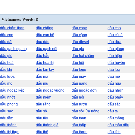
Vietnamese Words: D
dấu chấm than
dầu chăng
dầu chay
dầu cho
dâu con
dầu con hổ
dấu cộng
dầu cù là
dầu dãi
dàu dàu
dầu diesel
dầu dừa
dấu gạch ngang
dấu gạch nối
dâu gia
dấu giáng
dầu gió
dầu hắc
dấu hai chấm
dấu hiệu
dầu hoả
dấu hoa thị
dầu hôi
dấu huyền
dầu khi
dấu lăn tay
dầu lòng
dầu lửa
dấu lược
dầu mà
dầu máy
dầu mè
dầu mỏ
dấu mũ
dầu nặng
dấu ngã
dấu ngoặc kép
dấu ngoặc vuông
dấu ngoặc đơn
dầu nhờn
dầu nhớt
dấu niêm
dấu nối
dấu phẩy
dầu phọng
dẫu rằng
dâu rượu
dấu sắc
dầu sao
dầu sở
dầu sôi lửa bỏng
dâu ta
dâu tằm
dâu tây
dấu than
dấu thăng
dầu thánh
dấu thánh giá
dầu thắp
dầu thầu dầu
dấu thị thực
dầu thô
dầu thơm
dấu tích