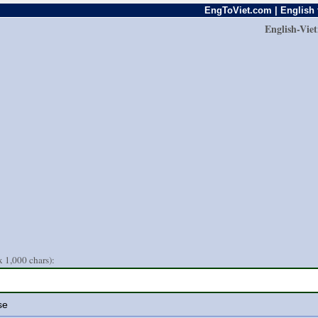
EngToViet.com | English 
English-Vie
 1,000 chars):
se