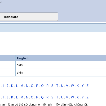
sh
English
skin ;
skin ;
.
I
.
J
.
K
.
L
.
M
.
N
.
O
.
P
.
Q
.
R
.
S
.
T
.
U
.
V
.
W
.
X
.
Y
.
Z
.
.
I
.
J
.
K
.
L
.
M
.
N
.
O
.
P
.
Q
.
R
.
S
.
T
.
U
.
V
.
W
.
X
.
Y
.
Z
.
ng anh. Bạn có thể sử dụng nó miễn phí. Hãy đánh dấu chúng tôi: