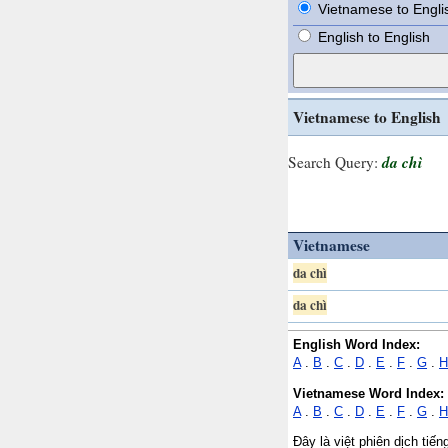
Vietnamese to Engli
English to English
Vietnamese to English
da chì
Search Query:
Vietnamese
da chì
da chì
English Word Index:
A
.
B
.
C
.
D
.
E
.
F
.
G
.
H
Vietnamese Word Index:
A
.
B
.
C
.
D
.
E
.
F
.
G
.
H
Đây là việt phiên dịch tiế