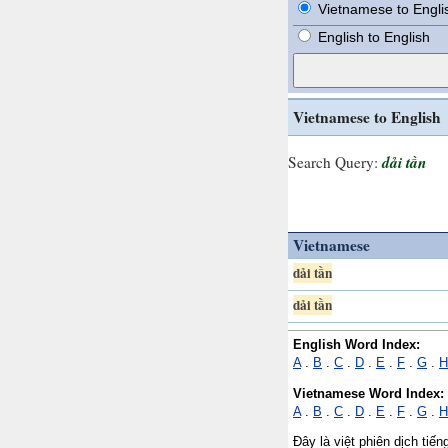
Vietnamese to Engli
English to English
Vietnamese to English
dải tần
Search Query:
Vietnamese
dải tần
dải tần
English Word Index:
A
.
B
.
C
.
D
.
E
.
F
.
G
.
H
Vietnamese Word Index:
A
.
B
.
C
.
D
.
E
.
F
.
G
.
H
Đây là việt phiên dịch tiế