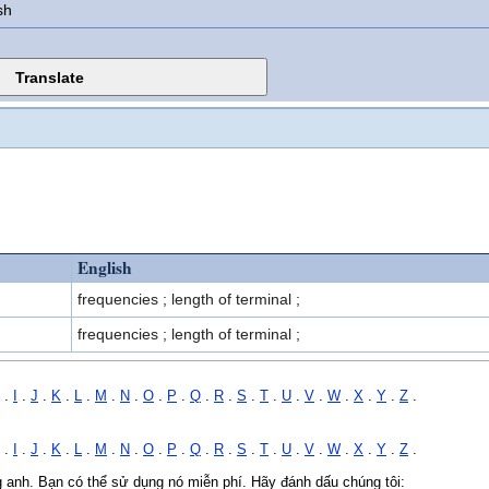
sh
English
frequencies ; length of terminal ;
frequencies ; length of terminal ;
.
I
.
J
.
K
.
L
.
M
.
N
.
O
.
P
.
Q
.
R
.
S
.
T
.
U
.
V
.
W
.
X
.
Y
.
Z
.
.
I
.
J
.
K
.
L
.
M
.
N
.
O
.
P
.
Q
.
R
.
S
.
T
.
U
.
V
.
W
.
X
.
Y
.
Z
.
ng anh. Bạn có thể sử dụng nó miễn phí. Hãy đánh dấu chúng tôi: