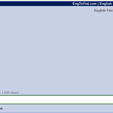
EngToViet.com | English 
English-Vie
 1,000 chars):
se