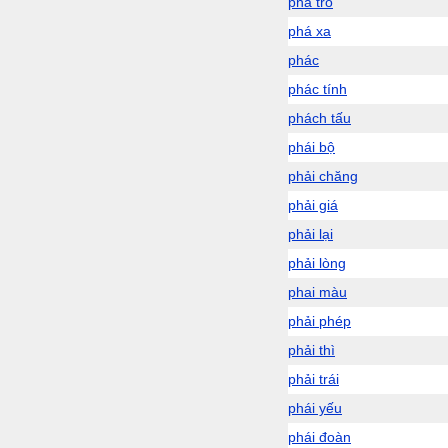
pha trò
phá xa
phác
phác tính
phách tấu
phái bộ
phải chăng
phải giá
phải lại
phải lòng
phai màu
phải phép
phải thì
phải trái
phái yếu
phái đoàn