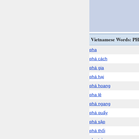
Vietnamese Words: PH
pha
phá cách
phá gia
phá hại
phá hoang
pha lê
phá ngang
phá quấy
phá sập
phá thối