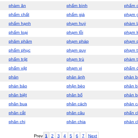
phàm ăn
phẩm bình
phẩm 
phẩm chất
phẩm giá
phạm g
phẩm hạnh
phạm huý
phàm l
phẩm loại
phạm lỗi
phạm l
phăm phăm
phạm pháp
phạm 
phẩm phục
phạm quy
phạm 
phẩm trật
phạm trù
phàm t
phẩm vật
phạm vi
phẩm 
phản
phản ảnh
phản b
phán bảo
phận bèo
phân b
phân biệt
phân bổ
phản b
phân bua
phân cách
phản 
phân cắt
phân câu
phấn c
phân chi
phân chia
phản c
Prev
1
2
3
4
5
6
7
Next