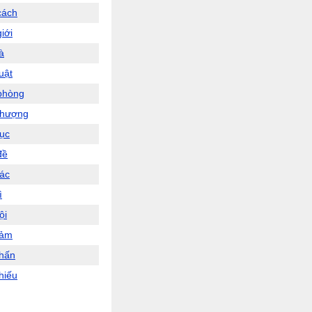
cách
iới
à
uật
phòng
thượng
ục
đề
ác
ì
ội
cảm
hấn
hiếu