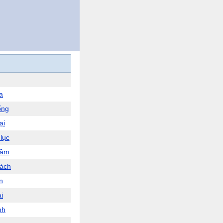
a
ống
ại
lục
gầm
ách
n
i
nh