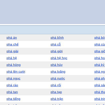
phá án
phá bĩnh
phá bỏ
pha chế
phá cỗ
phá củ
phá giải
phá giới
pha gi
phả hệ
phả hệ học
phá ho
phá hỏng
phá hủy
phá kỷ 
phá lên cười
pha loãng
phá n
phá ngục
phá nước
phá ph
phá rào
phá rối
phá sả
phá tan
pha tạp
phá tha
pha tiếng
phá trận
phá tri