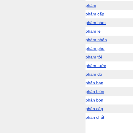
phàm
phẩm cấp
phẩm hàm
phàm lệ
phàm nhân
phàm phu
phạm tội
phẩm tước
phạm đồ
phản bạn
phản biến
phân bón
phân cấp
phân chất