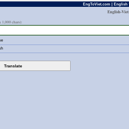
EngToViet.com | English 
English-Vie
 1,000 chars):
se
sh