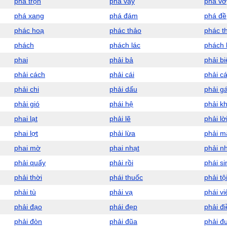
pha trộn
phá vây
phá vỡ
phá xang
phá đám
phá đề
phác hoạ
phác thảo
phác t
phách
phách lác
phách l
phai
phải bả
phải bi
phải cách
phải cái
phải cá
phải chi
phải dấu
phải gá
phải gió
phái hệ
phải kh
phai lạt
phải lẽ
phải lờ
phai lợt
phải lừa
phải m
phai mờ
phai nhạt
phải n
phải quấy
phải rồi
phái si
phải thời
phái thuốc
phải tộ
phải tù
phải vạ
phái vi
phải đạo
phái đẹp
phải đ
phải đòn
phải đũa
phải đ