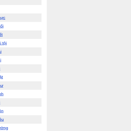
hực
ối
ết
i tội
i
i
i
ặt
hư
nh
i
ên
iều
ường