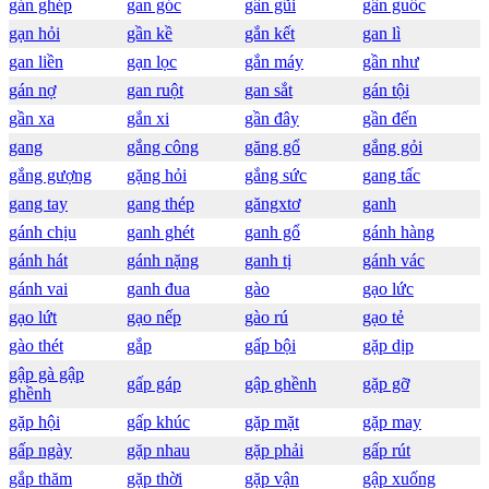
gán ghép
gan góc
gần gũi
gân guốc
gạn hỏi
gần kề
gắn kết
gan lì
gan liền
gạn lọc
gắn máy
gần như
gán nợ
gan ruột
gan sắt
gán tội
gần xa
gắn xi
gần đây
gần đến
gang
gắng công
găng gổ
gắng gỏi
gắng gượng
gặng hỏi
gắng sức
gang tấc
gang tay
gang thép
găngxtơ
ganh
gánh chịu
ganh ghét
ganh gổ
gánh hàng
gánh hát
gánh nặng
ganh tị
gánh vác
gánh vai
ganh đua
gào
gạo lức
gạo lứt
gạo nếp
gào rú
gạo tẻ
gào thét
gắp
gấp bội
gặp dịp
gập gà gập
gấp gáp
gập ghềnh
gặp gỡ
ghềnh
gặp hội
gấp khúc
gặp mặt
gặp may
gấp ngày
gặp nhau
gặp phải
gấp rút
gắp thăm
gặp thời
gặp vận
gập xuống