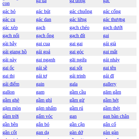
gà đá
gà đồng
gác
con
gác bỏ
gác bút
gác chuông
gác cổng
gác cu
gác dan
gác lửng
gác thượng
gác xép
gạch
gạch chéo
gạch dưới
gạch nối
gạch ống
gạch đít
gai
gài bẫy
gai cua
gai gai
gái già
gái giang hồ
gái goá
gai góc
gai mắt
gái này
gai ngạnh
gãi ngứa
gái nhảy
gai ốc
gái sề
gai sốt
gai tên
gai thị
gái tơ
gái trinh
gái đĩ
gái điếm
gain
gala
gallery
gallon
gam
gầm cầu
găm gắm
gằm ghè
gầm ghì
gằm gừ
gầm hét
gặm mòn
gặm nhấm
gầm rú
gầm thét
gầm trời
gấm vóc
gan
gan bàn chân
gần bên
gắn bó
gần cận
gân cổ
gân cốt
gan dạ
gàn dở
gàn gàn