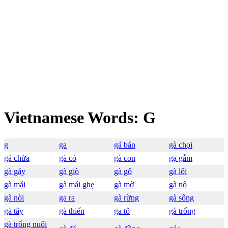
Vietnamese Words: G
g
ga
gả bán
gà chọi
gá chứa
gà cỏ
gà con
gạ gẫm
gà gáy
gà giò
gà gô
gà lôi
gà mái
gà mái ghẹ
gà mờ
gà nổ
gà nòi
ga ra
gà rừng
gà sống
gà tây
gà thiến
ga tô
gà trống
gà trống nuôi