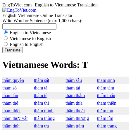
EngToViet.com | English to Vietnamese Translation
English-Vietnamese Online Translator
Write Word or Sentence (max 1,000 chars):
English to Vietnamese
Vietnamese to English
English to English
Vietnamese Words: T
thẩm quyền
thảm sát
thảm sầu
tham sinh
tham số
tham tá
tham tài
thâm tâm
tham tàn
thậm tệ
thăm thẳm
thẩm thấu
thảm thê
thầm thì
thấm thía
tham thiền
thảm thiết
thám thính
thấm thoát
thăm thú
thảm thực vật
thâm thủng
thảm thương
thâm tím
thâm tình
thẩm tra
thâm trầm
thảm trạng