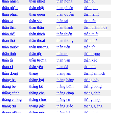
thản nhiên
thân nhiệt
thần nông
than ôi
thân phận
thần phật
than phiền
thân phụ
thán phục
thân quen
thân quyền
thân răng
thần sa
thần sắc
thần tài
than tàu
thần thái
than thân
thần thánh
thần thánh hoá
thân thể
thân thích
thân thiện
thân thiết
than thở
thần thoại
thần thông
thán thư
thân thuộc
thân thương
thần tiên
thân tín
thân tình
thân tộc
thần trí
thận trọng
thán từ
thần tượng
than van
thân xác
than xỉ
thân yêu
than đá
than đỏ
thần đồng
thang
thang âm
tháng âm lịch
tháng ba
thắng bại
thăng bằng
tháng bảy
thằng bé
thắng bộ
thằng bờm
thẳng bong
thẳng cánh
thằng cha
tháng chạp
tháng chín
thằng chổng
thăng chức
thắng cử
thắng cuộc
thặng dư
thang gác
thẳng giấc
thăng giáng
tháng giêng
thẳng góc
thăng hà
tháng hai