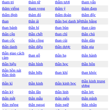
tham tri
thám tử
thắm tươi
tham vấn
thăm viếng
tham vọng
thâm ý
thảm đạm
thẩm định
thảm đỏ
thẩm đoán
thâm độc
than
thân ái
thân bại danh liệt
thân bằng
than bánh
thần bí
than bùn
than cám
thân cận
thần chết
than chì
thân chủ
than cốc
thần công
than củi
thân dân
thân danh
thần diệu
thần dược
thân gia
thần giao cách
than gỗ
thần hạ
thân hành
cảm
thần hiệu
thân hình
thần học
thần hôn
thần hồn nát
thân hữu
than khí
than khóc
thần tính
thần kinh trung
thần kì
thần kinh
thần kinh học
ương
thần kỳ
thằn lằn
thần linh
thần lực
thân mật
thân mẫu
thân mến
thân mình
thần mộng
thân ngoại
thán ngữ
thân nhân