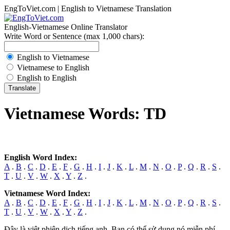
EngToViet.com | English to Vietnamese Translation
English-Vietnamese Online Translator
Write Word or Sentence (max 1,000 chars):
English to Vietnamese
Vietnamese to English
English to English
Vietnamese Words: TD
English Word Index:
A
.
B
.
C
.
D
.
E
.
F
.
G
.
H
.
I
.
J
.
K
.
L
.
M
.
N
.
O
.
P
.
Q
.
R
.
S
.
T
.
U
.
V
.
W
.
X
.
Y
.
Z
.
Vietnamese Word Index:
A
.
B
.
C
.
D
.
E
.
F
.
G
.
H
.
I
.
J
.
K
.
L
.
M
.
N
.
O
.
P
.
Q
.
R
.
S
.
T
.
U
.
V
.
W
.
X
.
Y
.
Z
.
Đây là việt phiên dịch tiếng anh. Bạn có thể sử dụng nó miễn phí.