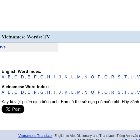
Vietnamese Words: TV
tvs
English Word Index:
A
.
B
.
C
.
D
.
E
.
F
.
G
.
H
.
I
.
J
.
K
.
L
.
M
.
N
.
O
.
P
.
Q
.
R
.
S
.
T
.
U
.
V
Vietnamese Word Index:
A
.
B
.
C
.
D
.
E
.
F
.
G
.
H
.
I
.
J
.
K
.
L
.
M
.
N
.
O
.
P
.
Q
.
R
.
S
.
T
.
U
.
V
Đây là việt phiên dịch tiếng anh. Bạn có thể sử dụng nó miễn phí. Hãy đánh
Vietnamese Translator
. English to Viet Dictionary and Translator. Tiếng Anh vào 