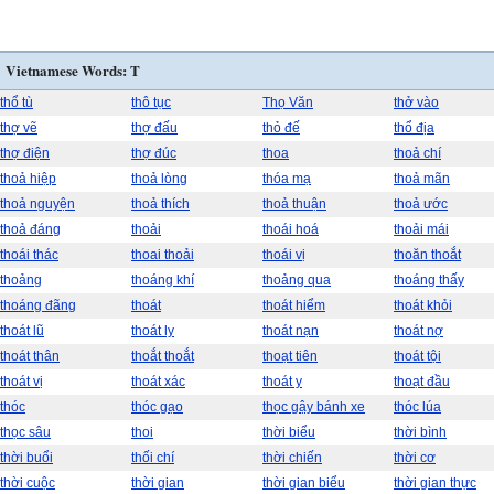
Vietnamese Words: T
thổ tù
thô tục
Thọ Văn
thở vào
thợ vẽ
thợ đấu
thỏ đế
thổ địa
thợ điện
thợ đúc
thoa
thoả chí
thoả hiệp
thoả lòng
thóa mạ
thoả mãn
thoả nguyện
thoả thích
thoả thuận
thoả ước
thoả đáng
thoải
thoái hoá
thoải mái
thoái thác
thoai thoải
thoái vị
thoăn thoắt
thoảng
thoáng khí
thoảng qua
thoáng thấy
thoáng đãng
thoát
thoát hiểm
thoát khỏi
thoát lũ
thoát ly
thoát nạn
thoát nợ
thoát thân
thoắt thoắt
thoạt tiên
thoát tội
thoát vị
thoát xác
thoát y
thoạt đầu
thóc
thóc gạo
thọc gậy bánh xe
thóc lúa
thọc sâu
thoi
thời biểu
thời bình
thời buổi
thối chí
thời chiến
thời cơ
thời cuộc
thời gian
thời gian biểu
thời gian thực