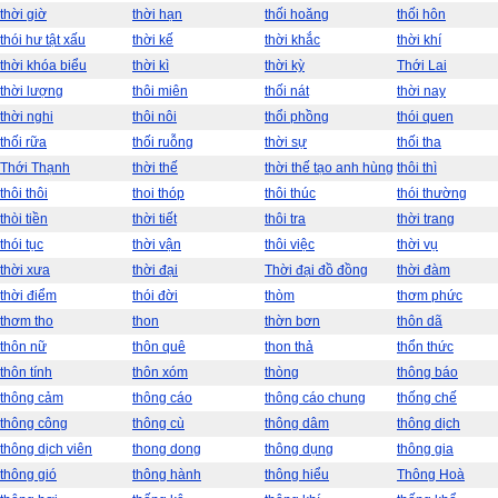
thời giờ
thời hạn
thối hoăng
thối hôn
thói hư tật xấu
thời kế
thời khắc
thời khí
thời khóa biểu
thời kì
thời kỳ
Thới Lai
thời lượng
thôi miên
thối nát
thời nay
thời nghi
thôi nôi
thổi phồng
thói quen
thối rữa
thối ruỗng
thời sự
thối tha
Thới Thạnh
thời thế
thời thế tạo anh hùng
thôi thì
thôi thôi
thoi thóp
thôi thúc
thói thường
thòi tiền
thời tiết
thôi tra
thời trang
thói tục
thời vận
thôi việc
thời vụ
thời xưa
thời đại
Thời đại đồ đồng
thời đàm
thời điểm
thói đời
thòm
thơm phức
thơm tho
thon
thờn bơn
thôn dã
thôn nữ
thôn quê
thon thả
thổn thức
thôn tính
thôn xóm
thòng
thông báo
thông cảm
thông cáo
thông cáo chung
thống chế
thông công
thông cù
thông dâm
thông dịch
thông dịch viên
thong dong
thông dụng
thông gia
thông gió
thông hành
thông hiểu
Thông Hoà