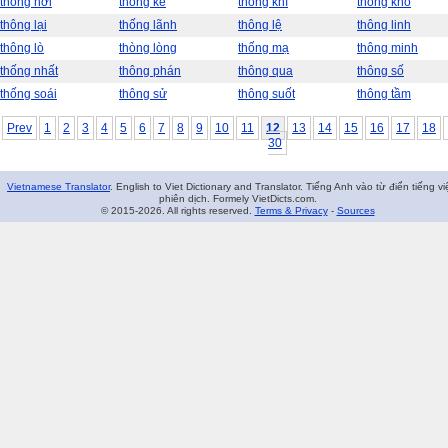
thông hơi
thống kê
thông khí
thống khổ
thông lại
thống lãnh
thông lệ
thông linh
thông lò
thòng lòng
thống mạ
thông minh
thống nhất
thông phán
thông qua
thông số
thống soái
thông sử
thông suốt
thông tầm
Prev
1
2
3
4
5
6
7
8
9
10
11
12
13
14
15
16
17
18
30
Vietnamese Translator
. English to Viet Dictionary and Translator. Tiếng Anh vào từ điển tiếng vi
phiên dịch. Formely VietDicts.com.
© 2015-2026. All rights reserved.
Terms & Privacy
-
Sources