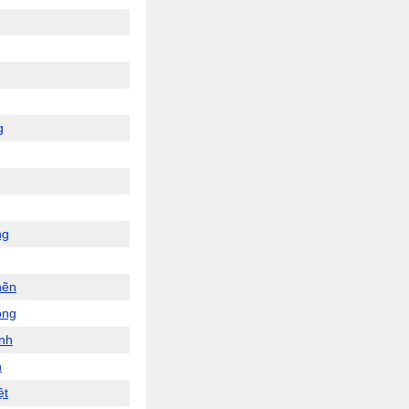
g
ng
hẽn
ong
ành
n
ệt