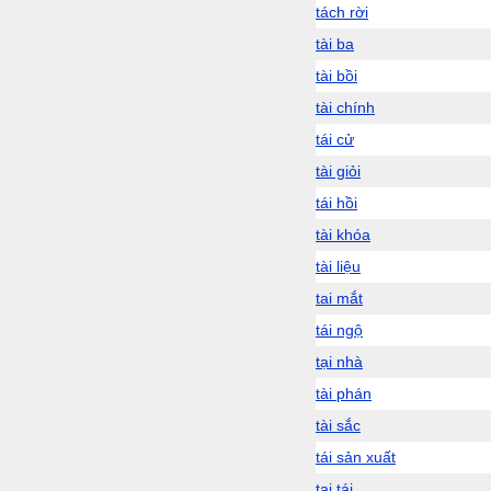
tách rời
tài ba
tài bồi
tài chính
tái cử
tài giỏi
tái hồi
tài khóa
tài liệu
tai mắt
tái ngộ
tại nhà
tài phán
tài sắc
tái sản xuất
tai tái