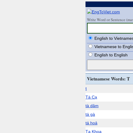
Write Word or Sentence (max
English to Vietname
Vietnamese to Engli
English to English
Vietnamese Words: T
t
Tà Cạ
tà dâm
tá gà
tá hoả
Tạ Khoa