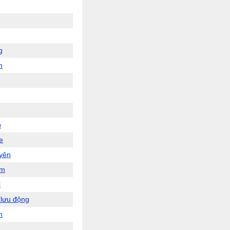
g
m
o
e
uyên
ạm
i
 lưu động
n