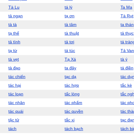
Tà Lu
tá lý
Ta Ma
tả ngạn
tạ ơn
Tà Rụt
tà tà
tà tâm
ta thán
tạ thế
tà thuật
tả thực
tả tình
tả tơi
tá tràn
tạ từ
tá túc
Tả Van
tà vẹt
Tạ Xá
tà ý
tà đạo
ta đây
tá điền
tác chiến
tạc dạ
tác dụ
tác hại
tác hợp
tắc kè
tác loạn
tấc lòng
tắc ng
tác nhân
tác phẩm
tác ph
tác quái
tác quyền
tác th
tặc tử
tắc xi
tạc đạ
tách
tách bạch
tách bi