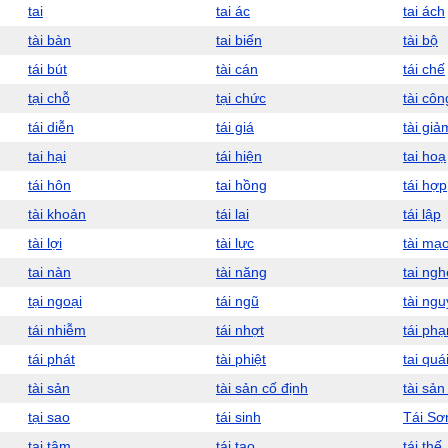
tai
tai ác
tai ách
tài bàn
tai biến
tài bộ
tái bút
tài cán
tái chế
tại chỗ
tại chức
tài côn
tái diễn
tái giá
tài giả
tai hại
tái hiện
tai hoạ
tái hôn
tai hồng
tái hợp
tài khoản
tái lai
tái lập
tài lợi
tài lực
tài mạ
tai nàn
tài năng
tai ngh
tại ngoại
tái ngũ
tài ng
tái nhiễm
tái nhợt
tái ph
tái phát
tài phiệt
tai quá
tài sản
tài sản cố định
tài sản
tại sao
tái sinh
Tái Sơ
tại tâm
tái tạo
tái thế