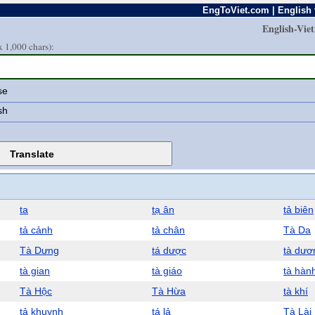
EngToViet.com | English 
English-Vie
 1,000 chars):
se
sh
ta
tạ ân
tả biên
tả cảnh
tả chân
Tà Da
Tà Dưng
tá dược
tà dươ
tà gian
tà giáo
tà hàn
Tà Hộc
Tà Hừa
tà khí
tả khuynh
tá lả
Tà Lài