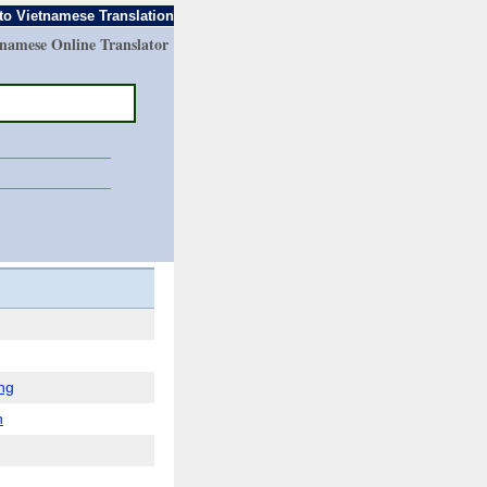
to Vietnamese Translation
tnamese Online Translator
ng
h