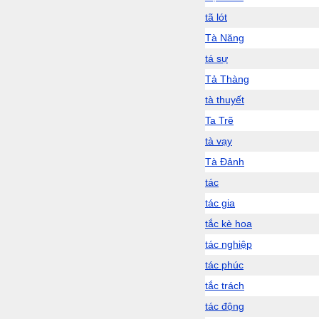
tã lót
Tà Năng
tá sự
Tả Thàng
tà thuyết
Ta Trẽ
tà vạy
Tà Đảnh
tác
tác gia
tắc kè hoa
tác nghiệp
tác phúc
tắc trách
tác động