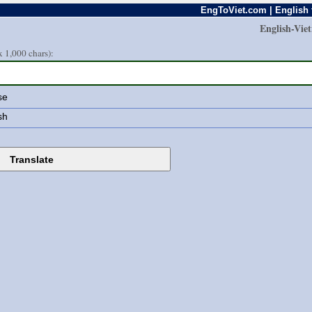
EngToViet.com | English 
English-Vie
 1,000 chars):
se
sh