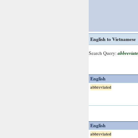
English to Vietnamese
abbreviat
Search Query:
English
abbreviated
English
abbreviated