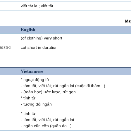
viết tắt là ; viết tắt ;
Ma
English
(of clothing) very short
uncated
cut short in duration
Vietnamese
* ngoại động từ
- tóm tắt, viết tắt; rút ngắn lại (cuộc đi thăm...)
- (toán học) ước lược, rút gọn
* tính từ
- tương đối ngắn
* tính từ
- tóm tắt; viết tắt; rút ngắn lại
- ngắn cũn cỡn (quần áo...)