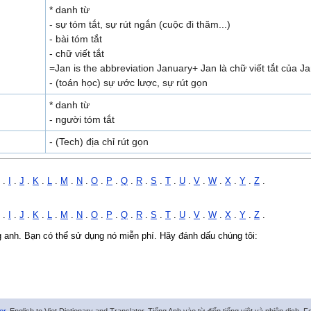
* danh từ
- sự tóm tắt, sự rút ngắn (cuộc đi thăm...)
- bài tóm tắt
- chữ viết tắt
=Jan is the abbreviation January+ Jan là chữ viết tắt của J
- (toán học) sự ước lược, sự rút gọn
* danh từ
- người tóm tắt
- (Tech) địa chỉ rút gọn
.
I
.
J
.
K
.
L
.
M
.
N
.
O
.
P
.
Q
.
R
.
S
.
T
.
U
.
V
.
W
.
X
.
Y
.
Z
.
.
I
.
J
.
K
.
L
.
M
.
N
.
O
.
P
.
Q
.
R
.
S
.
T
.
U
.
V
.
W
.
X
.
Y
.
Z
.
ng anh. Bạn có thể sử dụng nó miễn phí. Hãy đánh dấu chúng tôi: