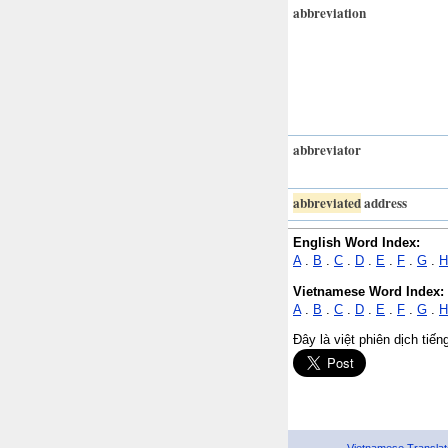
abbreviation
abbreviator
abbreviated
address
English Word Index:
A
.
B
.
C
.
D
.
E
.
F
.
G
.
H
Vietnamese Word Index:
A
.
B
.
C
.
D
.
E
.
F
.
G
.
H
Đây là việt phiên dịch tiế