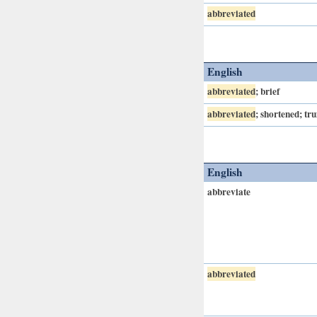
abbreviated
English
abbreviated
; brief
abbreviated
; shortened; tr
English
abbreviate
abbreviated