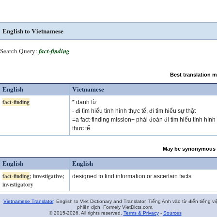
English to Vietnamese
Search Query:
fact-finding
Best translation 
English
Vietnamese
fact-finding
* danh từ
- đi tìm hiểu tình hình thực tế, đi tìm hiểu sự thật
=a fact-finding mission+ phái đoàn đi tìm hiểu tình hình
thực tế
May be synonymous 
English
English
fact-finding
; investigative;
designed to find information or ascertain facts
investigatory
Vietnamese Translator
. English to Viet Dictionary and Translator. Tiếng Anh vào từ điển tiếng vi
phiên dịch. Formely VietDicts.com.
© 2015-2026. All rights reserved.
Terms & Privacy
-
Sources