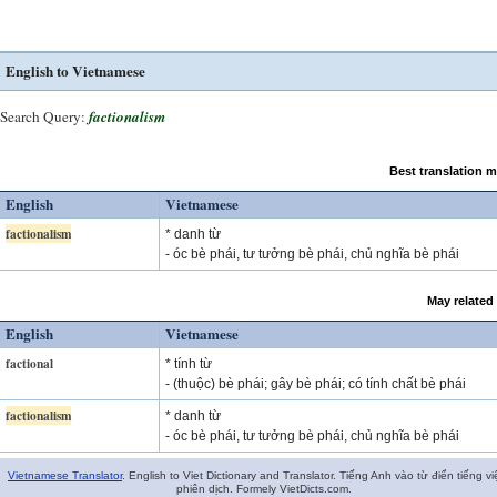
English to Vietnamese
Search Query:
factionalism
Best translation 
English
Vietnamese
factionalism
* danh từ
- óc bè phái, tư tưởng bè phái, chủ nghĩa bè phái
May related
English
Vietnamese
factional
* tính từ
- (thuộc) bè phái; gây bè phái; có tính chất bè phái
factionalism
* danh từ
- óc bè phái, tư tưởng bè phái, chủ nghĩa bè phái
Vietnamese Translator
. English to Viet Dictionary and Translator. Tiếng Anh vào từ điển tiếng vi
phiên dịch. Formely VietDicts.com.