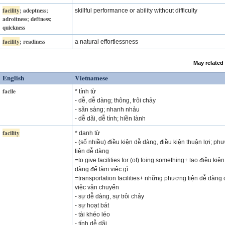
facility
; adeptness;
skillful performance or ability without difficulty
adroitness; deftness;
quickness
facility
; readiness
a natural effortlessness
May related
English
Vietnamese
facile
* tính từ
- dễ, dễ dàng; thông, trôi chảy
- sãn sàng; nhanh nhảu
- dễ dãi, dễ tính; hiền lành
facility
* danh từ
- (số nhiều) điều kiện dễ dàng, điều kiện thuận lợi; ph
tiện dễ dàng
=to give facilities for (of) foing something+ tạo điều kiệ
dàng để làm việc gì
=transportation facilities+ những phương tiện dễ dàng
việc vận chuyển
- sự dễ dàng, sự trôi chảy
- sự hoạt bát
- tài khéo léo
- tính dễ dãi