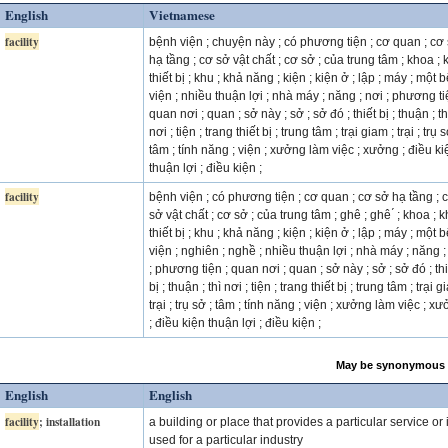
English
Vietnamese
facility
bệnh viện ; chuyện này ; có phương tiện ; cơ quan ; cơ
hạ tầng ; cơ sở vật chất ; cơ sở ; của trung tâm ; khoa ; 
thiết bị ; khu ; khả năng ; kiện ; kiện ở ; lập ; máy ; một 
viện ; nhiều thuận lợi ; nhà máy ; năng ; nơi ; phương ti
quan nơi ; quan ; sở này ; sở ; sở đó ; thiết bị ; thuận ; th
nơi ; tiện ; trang thiết bị ; trung tâm ; trại giam ; trại ; trụ s
tâm ; tính năng ; viện ; xưởng làm việc ; xưởng ; điều ki
thuận lợi ; điều kiện ;
facility
bệnh viện ; có phương tiện ; cơ quan ; cơ sở hạ tầng ; 
sở vật chất ; cơ sở ; của trung tâm ; ghê ; ghê ́ ; khoa ; 
thiết bị ; khu ; khả năng ; kiện ; kiện ở ; lập ; máy ; một 
viện ; nghiên ; nghề ; nhiều thuận lợi ; nhà máy ; năng ;
; phương tiện ; quan nơi ; quan ; sở này ; sở ; sở đó ; thi
bị ; thuận ; thì nơi ; tiện ; trang thiết bị ; trung tâm ; trại g
trại ; trụ sở ; tâm ; tính năng ; viện ; xưởng làm việc ; x
; điều kiện thuận lợi ; điều kiện ;
May be synonymous 
English
English
facility
; installation
a building or place that provides a particular service or 
used for a particular industry