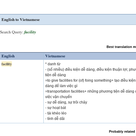
English to Vietnamese
Search Query:
facility
Best translation 
English
Vietnamese
facility
* danh từ
- (số nhiều) điều kiện dễ dàng, điều kiện thuận lợi; ph
tiện dễ dàng
=to give facilities for (of) foing something+ tạo điều kiệ
dàng để làm việc gì
=transportation facilities+ những phương tiện dễ dàng
việc vận chuyển
- sự dễ dàng, sự trôi chảy
- sự hoạt bát
- tài khéo léo
- tính dễ dãi
Probably related