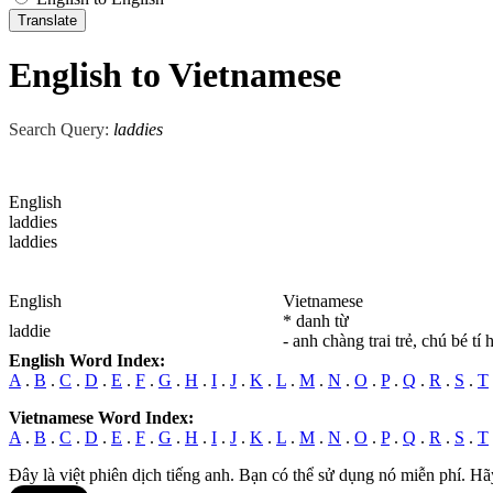
English to Vietnamese
Search Query:
laddies
English
laddies
laddies
English
Vietnamese
* danh từ
laddie
- anh chàng trai trẻ, chú bé tí 
English Word Index:
A
.
B
.
C
.
D
.
E
.
F
.
G
.
H
.
I
.
J
.
K
.
L
.
M
.
N
.
O
.
P
.
Q
.
R
.
S
.
T
Vietnamese Word Index:
A
.
B
.
C
.
D
.
E
.
F
.
G
.
H
.
I
.
J
.
K
.
L
.
M
.
N
.
O
.
P
.
Q
.
R
.
S
.
T
Đây là việt phiên dịch tiếng anh. Bạn có thể sử dụng nó miễn phí. Hã