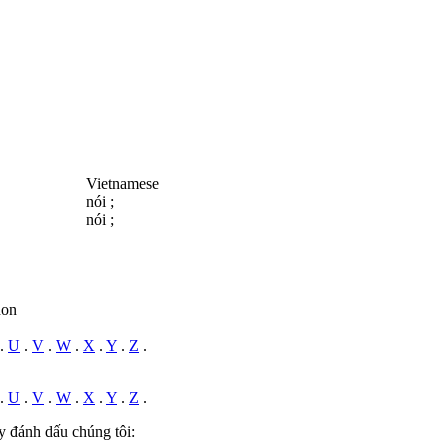
Vietnamese
nói ;
nói ;
hon
.
U
.
V
.
W
.
X
.
Y
.
Z
.
.
U
.
V
.
W
.
X
.
Y
.
Z
.
y đánh dấu chúng tôi: