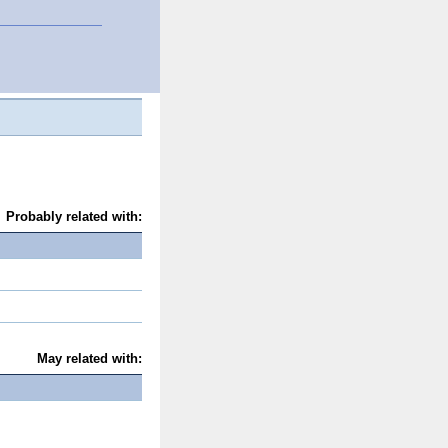
Probably related with:
May related with: