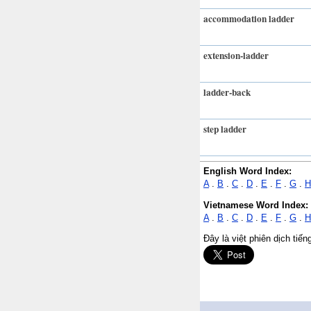
accommodation ladder
extension-ladder
ladder-back
step ladder
English Word Index:
A
.
B
.
C
.
D
.
E
.
F
.
G
.
H
Vietnamese Word Index:
A
.
B
.
C
.
D
.
E
.
F
.
G
.
H
Đây là việt phiên dịch tiế