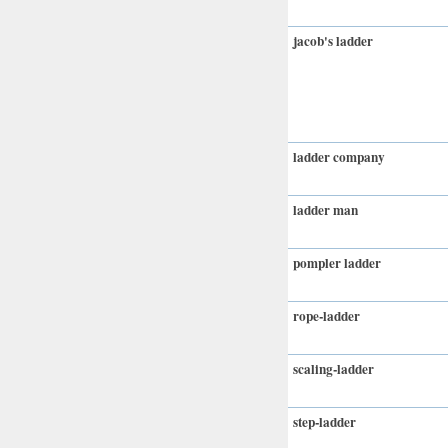
jacob's ladder
ladder company
ladder man
pompler ladder
rope-ladder
scaling-ladder
step-ladder