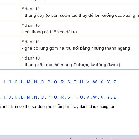
* danh từ
-
thang dây (ở bên sườn tàu thuỷ để lên xuống các xuồng 
* danh từ
- cái thang có thể kéo dài ra
* danh từ
- ghế có lưng gồm hai trụ nối bằng những thanh ngang
* danh từ
- thang gấp (có thể mang đi được, tự đứng được )
.
I
.
J
.
K
.
L
.
M
.
N
.
O
.
P
.
Q
.
R
.
S
.
T
.
U
.
V
.
W
.
X
.
Y
.
Z
.
.
I
.
J
.
K
.
L
.
M
.
N
.
O
.
P
.
Q
.
R
.
S
.
T
.
U
.
V
.
W
.
X
.
Y
.
Z
.
ng anh. Bạn có thể sử dụng nó miễn phí. Hãy đánh dấu chúng tôi: