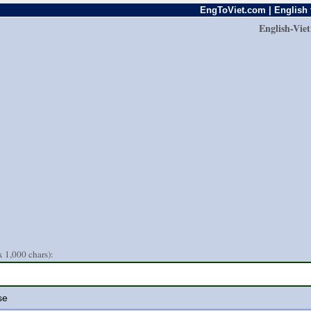
EngToViet.com | English 
English-Vie
 1,000 chars):
se