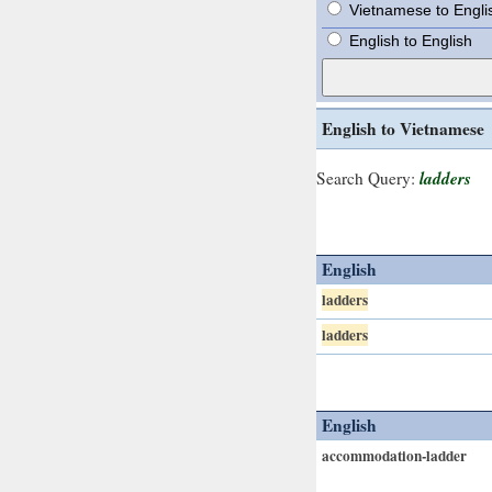
Vietnamese to Engli
English to English
English to Vietnamese
ladders
Search Query:
English
ladders
ladders
English
accommodation-ladder