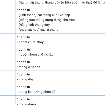
- (hàng hải) thang, thang dây (ở bên sườn tàu thuỷ để lên
* danh từ
- (kinh thánh) cái thang của Gia-cốp
- (thông tục) thang dựng đứng khó trèo
- (hàng hải) thang dây
- (thực vật học) cây lá thang
* danh từ
- nhóm chữa cháy
* danh từ
- người nhóm chữa cháy
* danh từ
- thang cứu hoả
* danh từ
- thang dây
* danh từ
- thang leo tường pháo đài
* danh từ
- thang đứng