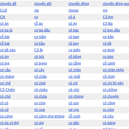
chuyên đề
chuyển đổi
chuyển động
chuyển động qu
CLB
clo
clorua
cm
CN
co
cô ả
Cổ Am
có án
cỗ áo
cỏ áy
Cô Ba
cỏ ba lá
cơ ba đầu
cô bác
cỏ bạc đầu
cỗ bài
cơ bẩm
cỏ ban
cơ bắp
cỗ bát
có bầu
cô bay
có bề
có bề nào
Cổ Bi
cơ biến
cơ binh
cò bợ
cờ bỏi
cổ bồng
co bóp
có bụi
có bụng
co cẳng
cổ cánh
cơ cầu
cỏ cây
có chân
cỏ chân nhện
có chăng
cố chấp
cơ chất
cổ chày
cơ chế
cỏ chét
có chí
có chí thì nên
Cổ Chiên
cô chiêu
cờ chó
có chồng
có chứ
có chửa
cơ chừng
có chuyện
cò cò
co cỏm
cò con
có công
cò cử
cò cưa
cơ cực
co cúm
co cứng
có cũng như không
cỗ cưới
cô cữu
có da có thịt
cỏ dại
co dãn
có dáng