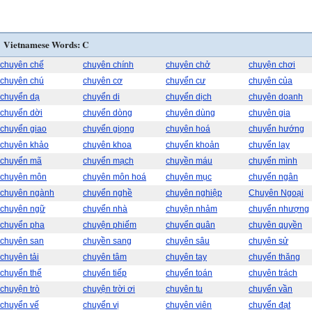
Vietnamese Words: C
chuyên chế
chuyên chính
chuyên chở
chuyện chơi
chuyên chú
chuyên cơ
chuyển cư
chuyên của
chuyển dạ
chuyển di
chuyển dịch
chuyên doanh
chuyển dời
chuyển dòng
chuyên dùng
chuyên gia
chuyển giao
chuyển giọng
chuyên hoá
chuyển hướng
chuyên khảo
chuyên khoa
chuyển khoản
chuyển lay
chuyển mã
chuyển mạch
chuyền máu
chuyển mình
chuyên môn
chuyên môn hoá
chuyên mục
chuyển ngân
chuyên ngành
chuyển nghề
chuyên nghiệp
Chuyên Ngoại
chuyên ngữ
chuyển nhà
chuyện nhảm
chuyển nhượng
chuyển pha
chuyện phiếm
chuyển quân
chuyên quyền
chuyên san
chuyền sang
chuyên sâu
chuyên sử
chuyên tải
chuyên tâm
chuyên tay
chuyển thăng
chuyển thể
chuyển tiếp
chuyển toán
chuyên trách
chuyện trò
chuyện trời ơi
chuyên tu
chuyển vần
chuyển vế
chuyển vị
chuyên viên
chuyển đạt