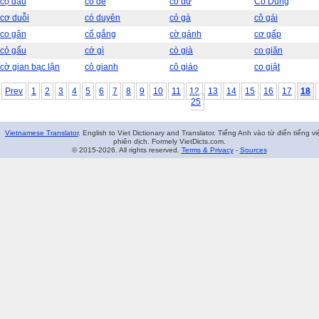
cọ dầu
có dễ
có dư
Cổ Dũng
cơ duỗi
có duyên
cỏ gà
cô gái
co gân
cố gắng
cờ gánh
cơ gấp
cỏ gấu
cớ gì
cò già
co giãn
cờ gian bạc lận
cỏ gianh
cô giáo
co giật
Prev
1
2
3
4
5
6
7
8
9
10
11
12
13
14
15
16
17
18
25
Vietnamese Translator
. English to Viet Dictionary and Translator. Tiếng Anh vào từ điển tiếng vi
phiên dịch. Formely VietDicts.com.
© 2015-2026. All rights reserved.
Terms & Privacy
-
Sources