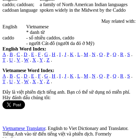
caddo
;
caddo
an;
a family of North American Indian languages
caddo
an language
spoken widely in the Midwest by the Caddo
May related with:
English
Vietnamese
* danh từ
caddo
- số nhiều caddos, caddo
- người Cát-đô (người da đỏ ở Mỹ)
English Word Index:
A
.
B
.
C
.
D
.
E
.
F
.
G
.
H
.
I
.
J
.
K
.
L
.
M
.
N
.
O
.
P
.
Q
.
R
.
S
.
T
.
U
.
V
.
W
.
X
.
Y
.
Z
.
Vietnamese Word Index:
A
.
B
.
C
.
D
.
E
.
F
.
G
.
H
.
I
.
J
.
K
.
L
.
M
.
N
.
O
.
P
.
Q
.
R
.
S
.
T
.
U
.
V
.
W
.
X
.
Y
.
Z
.
Đây là việt phiên dịch tiếng anh. Bạn có thể sử dụng nó miễn phí.
Hãy đánh dấu chúng tôi:
Vietnamese Translator
. English to Viet Dictionary and Translator.
Tiếng Anh vào từ điển tiếng việt và phiên dịch. Formely