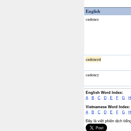
English
cadence
cadenced
cadency
English Word Index:
A
.
B
.
C
.
D
.
E
.
F
.
G
.
H
Vietnamese Word Index:
A
.
B
.
C
.
D
.
E
.
F
.
G
.
H
Đây là việt phiên dịch tiế