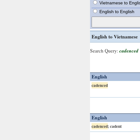
Vietnamese to Engli
English to English
English to Vietnamese
cadenced
Search Query:
English
cadenced
English
cadenced
; cadent