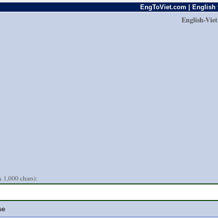
EngToViet.com | English 
English-Vie
 1,000 chars):
se