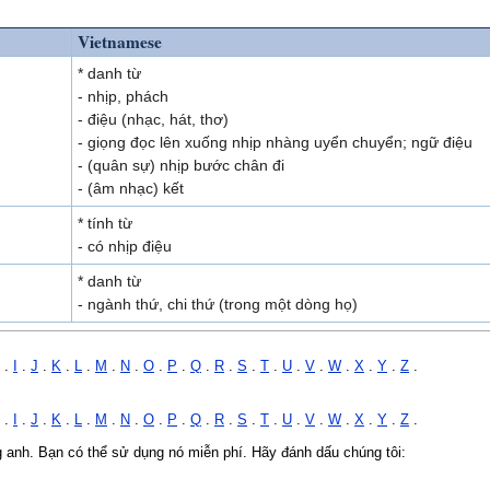
Vietnamese
* danh từ
- nhịp, phách
- điệu (nhạc, hát, thơ)
- giọng đọc lên xuống nhịp nhàng uyển chuyển; ngữ điệu
- (quân sự) nhịp bước chân đi
- (âm nhạc) kết
* tính từ
- có nhịp điệu
* danh từ
- ngành thứ, chi thứ (trong một dòng họ)
.
I
.
J
.
K
.
L
.
M
.
N
.
O
.
P
.
Q
.
R
.
S
.
T
.
U
.
V
.
W
.
X
.
Y
.
Z
.
.
I
.
J
.
K
.
L
.
M
.
N
.
O
.
P
.
Q
.
R
.
S
.
T
.
U
.
V
.
W
.
X
.
Y
.
Z
.
ng anh. Bạn có thể sử dụng nó miễn phí. Hãy đánh dấu chúng tôi: