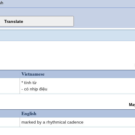
sh
Vietnamese
* tính từ
- có nhịp điệu
Ma
English
marked by a rhythmical cadence