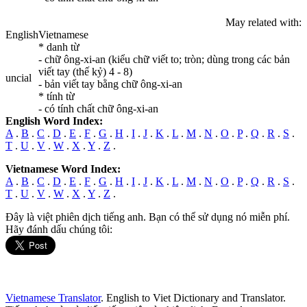
May related with:
English
Vietnamese
* danh từ
- chữ ông-xi-an (kiểu chữ viết to; tròn; dùng trong các bản
viết tay (thế kỷ) 4 - 8)
uncial
- bản viết tay bằng chữ ông-xi-an
* tính từ
- có tính chất chữ ông-xi-an
English Word Index:
A
.
B
.
C
.
D
.
E
.
F
.
G
.
H
.
I
.
J
.
K
.
L
.
M
.
N
.
O
.
P
.
Q
.
R
.
S
.
T
.
U
.
V
.
W
.
X
.
Y
.
Z
.
Vietnamese Word Index:
A
.
B
.
C
.
D
.
E
.
F
.
G
.
H
.
I
.
J
.
K
.
L
.
M
.
N
.
O
.
P
.
Q
.
R
.
S
.
T
.
U
.
V
.
W
.
X
.
Y
.
Z
.
Đây là việt phiên dịch tiếng anh. Bạn có thể sử dụng nó miễn phí.
Hãy đánh dấu chúng tôi:
Vietnamese Translator
. English to Viet Dictionary and Translator.