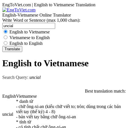
EngToViet.com | English to Vietnamese Translation
English-Vietnamese Online Translator
Write Word or Sentence (max 1,000 chars):
English to Vietnamese
Vietnamese to English
English to English
English to Vietnamese
Search Query:
uncial
Best translation match:
English
Vietnamese
* danh từ
- chữ ông-xi-an (kiểu chữ viết to; tròn; dùng trong các bản
viết tay (thế kỷ) 4 - 8)
uncial
- bản viết tay bằng chữ ông-xi-an
* tính từ
- có tính chất chữ ông-xi-an