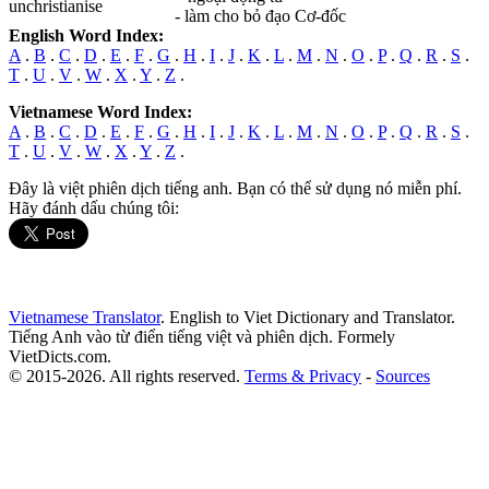
unchristianise
- làm cho bỏ đạo Cơ-đốc
English Word Index:
A
.
B
.
C
.
D
.
E
.
F
.
G
.
H
.
I
.
J
.
K
.
L
.
M
.
N
.
O
.
P
.
Q
.
R
.
S
.
T
.
U
.
V
.
W
.
X
.
Y
.
Z
.
Vietnamese Word Index:
A
.
B
.
C
.
D
.
E
.
F
.
G
.
H
.
I
.
J
.
K
.
L
.
M
.
N
.
O
.
P
.
Q
.
R
.
S
.
T
.
U
.
V
.
W
.
X
.
Y
.
Z
.
Đây là việt phiên dịch tiếng anh. Bạn có thể sử dụng nó miễn phí.
Hãy đánh dấu chúng tôi:
Vietnamese Translator
. English to Viet Dictionary and Translator.
Tiếng Anh vào từ điển tiếng việt và phiên dịch. Formely
VietDicts.com.
© 2015-2026. All rights reserved.
Terms & Privacy
-
Sources