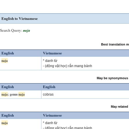
English to Vietnamese
Search Query:
naja
Best translation 
English
Vietnamese
naja
* danh từ
- (động vật học) rắn mang bành
May be synonymous 
English
English
naja
; genus
naja
cobras
May related
English
Vietnamese
naja
* danh từ
- (động vật học) rắn mang bành