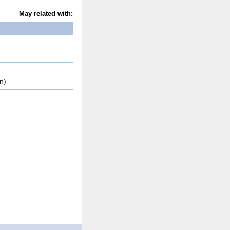
May related with:
n)