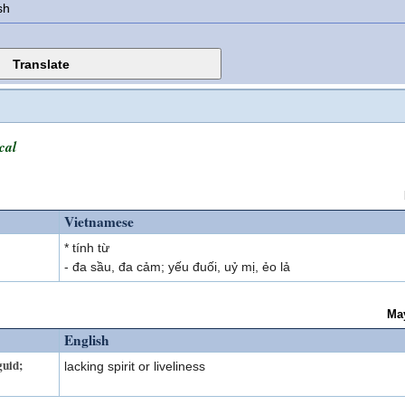
sh
cal
Vietnamese
* tính từ
- đa sầu, đa cảm; yếu đuối, uỷ mị, ẻo lả
Ma
English
guid;
lacking spirit or liveliness