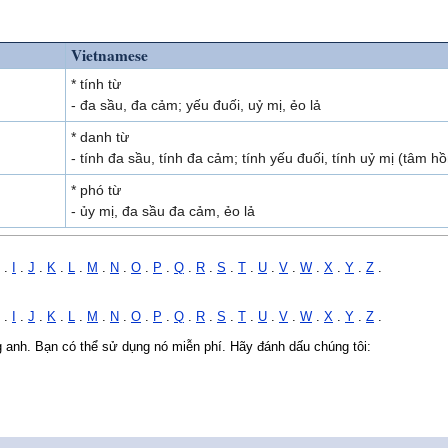
Vietnamese
* tính từ
- đa sầu, đa cảm; yếu đuối, uỷ mị, ẻo lả
* danh từ
- tính đa sầu, tính đa cảm; tính yếu đuối, tính uỷ mị (tâm hồ
* phó từ
- ủy mị, đa sầu đa cảm, ẻo lả
.
I
.
J
.
K
.
L
.
M
.
N
.
O
.
P
.
Q
.
R
.
S
.
T
.
U
.
V
.
W
.
X
.
Y
.
Z
.
.
I
.
J
.
K
.
L
.
M
.
N
.
O
.
P
.
Q
.
R
.
S
.
T
.
U
.
V
.
W
.
X
.
Y
.
Z
.
ng anh. Bạn có thể sử dụng nó miễn phí. Hãy đánh dấu chúng tôi: