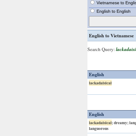
Vietnamese to Engli
English to English
English to Vietnamese
lackadaisi
Search Query:
English
lackadaisical
English
lackadaisical
; dreamy; lan
languorous