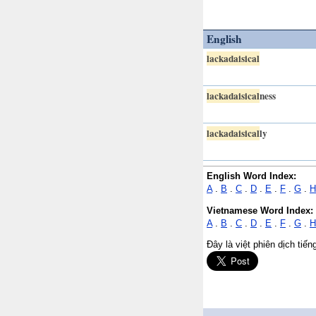
English
lackadaisical
lackadaisical
ness
lackadaisical
ly
English Word Index:
A
.
B
.
C
.
D
.
E
.
F
.
G
.
H
Vietnamese Word Index:
A
.
B
.
C
.
D
.
E
.
F
.
G
.
H
Đây là việt phiên dịch tiế