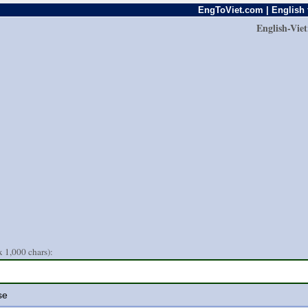
EngToViet.com | English 
English-Vie
 1,000 chars):
se