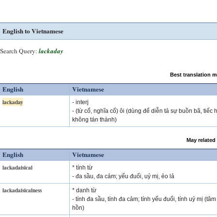
English to Vietnamese
Search Query:
lackaday
Best translation 
English
Vietnamese
lackaday
- interj
- (từ cổ, nghĩa cổ) ôi (dùng để diễn tả sự buồn bã, tiếc
không tán thành)
May related
English
Vietnamese
lackadaisical
* tính từ
- đa sầu, đa cảm; yếu đuối, uỷ mị, ẻo lả
lackadaisicalness
* danh từ
- tính đa sầu, tính đa cảm; tính yếu đuối, tính uỷ mị (tâm
hồn)