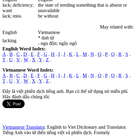
lack
; deficiency;
the state of needing something that is absent or
want
unavailable
lack
; miss
be without
May related with:
English
Vietnamese
* tính từ
lack
ing
- ngu độn; ngây ngô
English Word Index:
A
.
B
.
C
.
D
.
E
.
F
.
G
.
H
.
I
.
J
.
K
.
L
.
M
.
N
.
O
.
P
.
Q
.
R
.
S
.
T
.
U
.
V
.
W
.
X
.
Y
.
Z
.
Vietnamese Word Index:
A
.
B
.
C
.
D
.
E
.
F
.
G
.
H
.
I
.
J
.
K
.
L
.
M
.
N
.
O
.
P
.
Q
.
R
.
S
.
T
.
U
.
V
.
W
.
X
.
Y
.
Z
.
Đây là việt phiên dịch tiếng anh. Bạn có thể sử dụng nó miễn phí.
Hãy đánh dấu chúng tôi:
Vietnamese Translator
. English to Viet Dictionary and Translator.
Tiếng Anh vào từ điển tiếng việt và phiên dịch. Formely