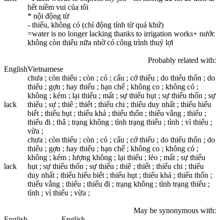
hết niềm vui của tôi
* nội động từ
- thiếu, không có (chỉ động tính từ quá khứ)
=water is no longer lacking thanks to irrigation works+ nước
không còn thiếu nữa nhờ có công trình thuỷ lợi
Probably related with:
English
Vietnamese
chưa ; còn thiếu ; còn ; có ; cấu ; cớ thiếu ; do thiếu thốn ; do
thiếu ; gợn ; hay thiếu ; hạn chế ; không co ; không có ;
không ; kém ; lại thiếu ; mất ; sự thiếu hụt ; sự thiếu thốn ; sự
lack
thiếu ; sự ; thiê ; thiết ; thiếu chi ; thiếu duy nhất ; thiếu hiểu
biết ; thiếu hụt ; thiếu khả ; thiếu thốn ; thiếu vắng ; thiếu ;
thiếu đi ; thâ ; trạng không ; tình trạng thiếu ; tình ; vì thiếu ;
vừa ;
chưa ; còn thiếu ; còn ; có ; cấu ; cớ thiếu ; do thiếu thốn ; do
thiếu ; gợn ; hay thiếu ; hạn chế ; không co ; không có ;
không ; kém ; lượng không ; lại thiếu ; lẻo ; mất ; sự thiếu
lack
hụt ; sự thiếu thốn ; sự thiếu ; thiê ; thiết ; thiếu chi ; thiếu
duy nhất ; thiếu hiểu biết ; thiếu hụt ; thiếu khả ; thiếu thốn ;
thiếu vắng ; thiếu ; thiếu đi ; trạng không ; tình trạng thiếu ;
tình ; vì thiếu ; vừa ;
May be synonymous with:
English
English