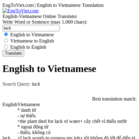
EngToViet.com | English to Vietnamese Translation
English-Vietnamese Online Translator
Write Word or Sentence (max 1,000 chars):
English to Vietnamese
Vietnamese to English
English to English
English to Vietnamese
Search Query:
lack
Best translation match:
English
Vietnamese
* danh từ
- sự thiếu
=the plant died for lack of water+ cây chết vì thiếu nước
* ngoại động từ
- thiếu, không có
lack
=I lack words to express my job+ tôi không đủ lời để diễn tả