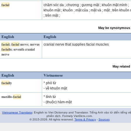
facial
chăm sóc da ; chương ; gương mặt ; khuôn mặt mình ;
khuôn mặt ; khuôn ; mặt của ; mặt và ; mặt ; trên khuôn
; trên mặt ;
May be synonymous 
English
English
facial
;
facial
nerve; nervus
cranial nerve that supplies facial muscles
facial
is; seventh cranial
nerve
May related
English
Vietnamese
facial
ly
* phó từ
- về khuôn mặt
maxillo-
facial
* tính từ
- (thuộc) hàm-mặt
Vietnamese Translator
. English to Viet Dictionary and Translator. Tiếng Anh vào từ điển tiếng vi
phiên dịch. Formely VietDicts.com.
© 2015-2026. All rights reserved.
Terms & Privacy
-
Sources