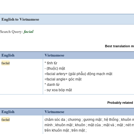
English to Vietnamese
Search Query:
facial
Best translation 
English
Vietnamese
facial
* tính từ
- (thuộc) mặt
=facial artery+ (giải phẫu) động mạch mặt
=facial angle+ góc mặt
* danh từ
- sự xoa bóp mặt
Probably related
English
Vietnamese
facial
chăm sóc da ; chương ; gương mặt ; hệ thống ; khuôn 
mình ; khuôn mặt ; khuôn ; mặt của ; mặt và ; mặt ; nét m
trên khuôn mặt ; trên mặt ;