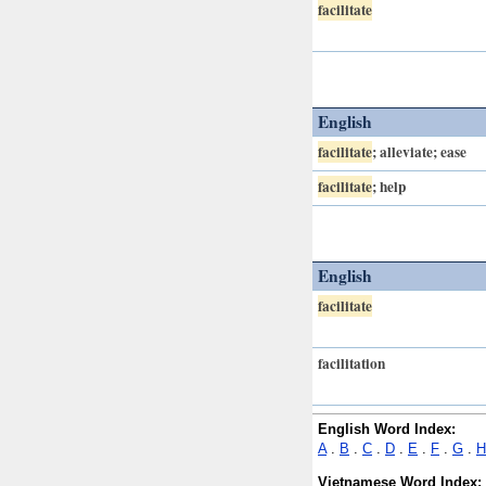
facilitate
English
facilitate
; alleviate; ease
facilitate
; help
English
facilitate
facilitation
English Word Index:
A
.
B
.
C
.
D
.
E
.
F
.
G
.
H
Vietnamese Word Index: