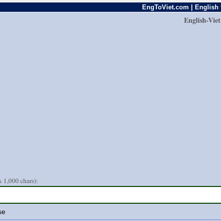
EngToViet.com | English 
English-Vie
 1,000 chars):
se