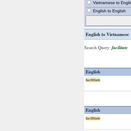
Vietnamese to Engli
English to English
English to Vietnamese
facilitate
Search Query:
English
facilitate
English
facilitate