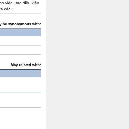
ho việc ; tạo điều kiện
ra các ;
y be synonymous with:
May related with: