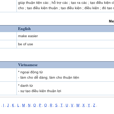
giúp thuận tiện các ; hỗ trợ các ; tạo ra các ; tạo điều kiện c
cho ; tạo điều kiện thuận ; tạo điều kiện ; điều kiện ; đó tạo 
Ma
English
make easier
be of use
Vietnamese
* ngoại động từ
- làm cho dễ dàng; làm cho thuận tiện
* danh từ
- sự tạo điều kiện thuận lợi
.
I
.
J
.
K
.
L
.
M
.
N
.
O
.
P
.
Q
.
R
.
S
.
T
.
U
.
V
.
W
.
X
.
Y
.
Z
.