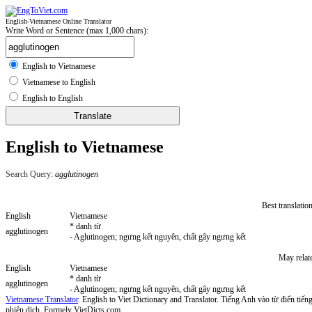
English-Vietnamese Online Translator
Write Word or Sentence (max 1,000 chars):
English to Vietnamese
Vietnamese to English
English to English
English to Vietnamese
Search Query:
agglutinogen
Best translatio
English
Vietnamese
* danh từ
agglutinogen
- Aglutinogen; ngưng kết nguyên, chất gây ngưng kết
May relat
English
Vietnamese
* danh từ
agglutinogen
- Aglutinogen; ngưng kết nguyên, chất gây ngưng kết
Vietnamese Translator
. English to Viet Dictionary and Translator. Tiếng Anh vào từ điển tiếng
phiên dịch. Formely VietDicts.com.